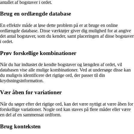
antallet af bogstaver i ordet.
Brug en ordlængde database
En effektiv måde at løse dette problem på er at bruge en online
ordlængde database. Disse værktøjer giver dig mulighed for at angive
det antal bogstaver, som du kender, samt placeringen af disse bogstaver
i ordet.
Prøv forskellige kombinationer
Når du har indtastet de kendte bogstaver og længden af ordet, vil
databasen vise alle mulige kombinationer. Ved at undersøge disse kan
du muligvis identificere det rigtige ord, der passer til din
krydsningsinformation.
Vær åben for variationer
Når du søger efter det rigtige ord, kan det være nyttigt at være åben for
forskellige variationer. Nogle ord kan staves på flere måder eller være
en del af en sammensat ordform.
Brug konteksten