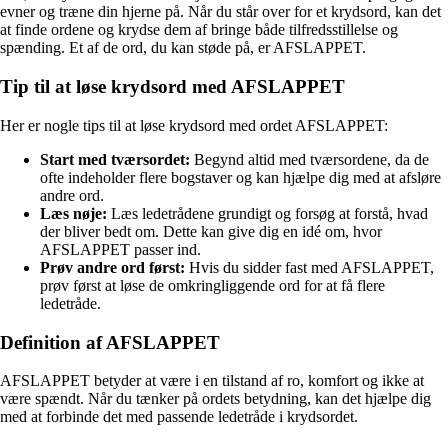
evner og træne din hjerne på. Når du står over for et krydsord, kan det
at finde ordene og krydse dem af bringe både tilfredsstillelse og
spænding. Et af de ord, du kan støde på, er AFSLAPPET.
Tip til at løse krydsord med AFSLAPPET
Her er nogle tips til at løse krydsord med ordet AFSLAPPET:
Start med tværsordet:
Begynd altid med tværsordene, da de
ofte indeholder flere bogstaver og kan hjælpe dig med at afsløre
andre ord.
Læs nøje:
Læs ledetrådene grundigt og forsøg at forstå, hvad
der bliver bedt om. Dette kan give dig en idé om, hvor
AFSLAPPET passer ind.
Prøv andre ord først:
Hvis du sidder fast med AFSLAPPET,
prøv først at løse de omkringliggende ord for at få flere
ledetråde.
Definition af AFSLAPPET
AFSLAPPET betyder at være i en tilstand af ro, komfort og ikke at
være spændt. Når du tænker på ordets betydning, kan det hjælpe dig
med at forbinde det med passende ledetråde i krydsordet.