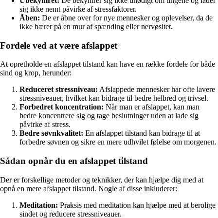
Ubekymret:
De bekymrer sig ikke unødigt om tingene og lader
sig ikke nemt påvirke af stressfaktorer.
Åben:
De er åbne over for nye mennesker og oplevelser, da de
ikke bærer på en mur af spænding eller nervøsitet.
Fordele ved at være afslappet
At opretholde en afslappet tilstand kan have en række fordele for både
sind og krop, herunder:
Reduceret stressniveau:
Afslappede mennesker har ofte lavere
stressniveauer, hvilket kan bidrage til bedre helbred og trivsel.
Forbedret koncentration:
Når man er afslappet, kan man
bedre koncentrere sig og tage beslutninger uden at lade sig
påvirke af stress.
Bedre søvnkvalitet:
En afslappet tilstand kan bidrage til at
forbedre søvnen og sikre en mere udhvilet følelse om morgenen.
Sådan opnår du en afslappet tilstand
Der er forskellige metoder og teknikker, der kan hjælpe dig med at
opnå en mere afslappet tilstand. Nogle af disse inkluderer:
Meditation:
Praksis med meditation kan hjælpe med at berolige
sindet og reducere stressniveauer.