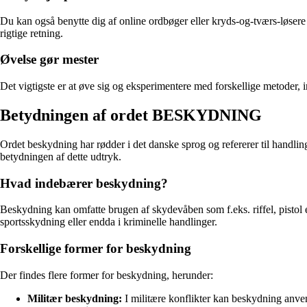
Du kan også benytte dig af online ordbøger eller kryds-og-tværs-løsere fo
rigtige retning.
Øvelse gør mester
Det vigtigste er at øve sig og eksperimentere med forskellige metoder, in
Betydningen af ordet BESKYDNING
Ordet beskydning har rødder i det danske sprog og refererer til handlin
betydningen af dette udtryk.
Hvad indebærer beskydning?
Beskydning kan omfatte brugen af skydevåben som f.eks. riffel, pistol 
sportsskydning eller endda i kriminelle handlinger.
Forskellige former for beskydning
Der findes flere former for beskydning, herunder:
Militær beskydning:
I militære konflikter kan beskydning anven