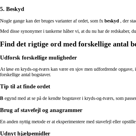
5. Beskyd
Nogle gange kan der bruges varianter af ordet, som fx
beskyd
, der st
Med disse synonymer i tankerne håber vi, at du nu har de redskaber,
Find det rigtige ord med forskellige antal 
Udforsk forskellige muligheder
At løse en kryds-og-tværs kan være en sjov men udfordrende opgave, i
forskellige antal bogstaver.
Tip til at finde ordet
B
egynd med at se på de kendte bogstaver i kryds-og-tværs, som passer t
Brug af stavefejl og anagrammer
En anden nyttig metode er at eksperimentere med stavefejl eller opsti
Udnyt hjælpemidler