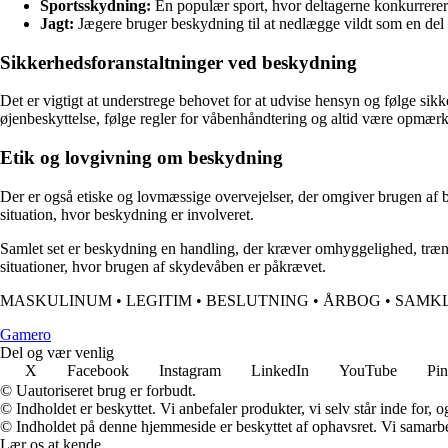
Sportsskydning:
En populær sport, hvor deltagerne konkurrerer
Jagt:
Jægere bruger beskydning til at nedlægge vildt som en del af
Sikkerhedsforanstaltninger ved beskydning
Det er vigtigt at understrege behovet for at udvise hensyn og følge si
øjenbeskyttelse, følge regler for våbenhåndtering og altid være opmæ
Etik og lovgivning om beskydning
Der er også etiske og lovmæssige overvejelser, der omgiver brugen af 
situation, hvor beskydning er involveret.
Samlet set er beskydning en handling, der kræver omhyggelighed, træni
situationer, hvor brugen af skydevåben er påkrævet.
MASKULINUM
•
LEGITIM
•
BESLUTNING
•
ÅRBOG
•
SAMK
G
amero
Del og vær venlig
X
Facebook
Instagram
LinkedIn
YouTube
Pin
© Uautoriseret brug er forbudt.
© Indholdet er beskyttet. Vi anbefaler produkter, vi selv står inde for
© Indholdet på denne hjemmeside er beskyttet af ophavsret. Vi samarbe
Lær os at kende