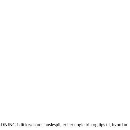
NG i dit krydsords puslespil, er her nogle trin og tips til, hvordan