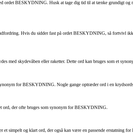
rd med ordet BESKYDNING. Husk at tage dig tid til at tænke grundigt og
 udfordring. Hvis du sidder fast på ordet BESKYDNING, så fortvivl ikk
 beskydes med skydevåben eller raketter. Dette ord kan bruges som e
synonym for BESKYDNING. Nogle gange optræder ord i en krydsordsopga
 er et ord, der ofte bruges som synonym for BESKYDNING.
te er et simpelt og klart ord, der også kan være en passende erstatnin