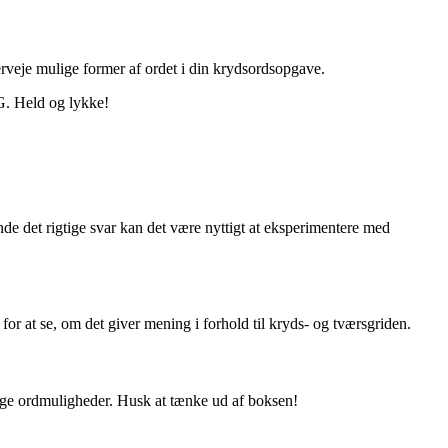
eje mulige former af ordet i din krydsordsopgave.
G. Held og lykke!
 det rigtige svar kan det være nyttigt at eksperimentere med
or at se, om det giver mening i forhold til kryds- og tværsgriden.
lige ordmuligheder. Husk at tænke ud af boksen!