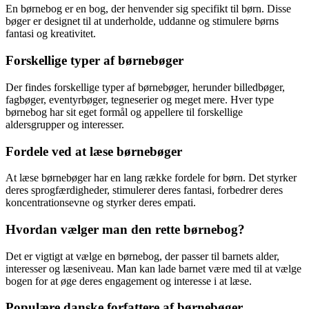
En børnebog er en bog, der henvender sig specifikt til børn. Disse
bøger er designet til at underholde, uddanne og stimulere børns
fantasi og kreativitet.
Forskellige typer af børnebøger
Der findes forskellige typer af børnebøger, herunder billedbøger,
fagbøger, eventyrbøger, tegneserier og meget mere. Hver type
børnebog har sit eget formål og appellere til forskellige
aldersgrupper og interesser.
Fordele ved at læse børnebøger
At læse børnebøger har en lang række fordele for børn. Det styrker
deres sprogfærdigheder, stimulerer deres fantasi, forbedrer deres
koncentrationsevne og styrker deres empati.
Hvordan vælger man den rette børnebog?
Det er vigtigt at vælge en børnebog, der passer til barnets alder,
interesser og læseniveau. Man kan lade barnet være med til at vælge
bogen for at øge deres engagement og interesse i at læse.
Populære danske forfattere af børnebøger