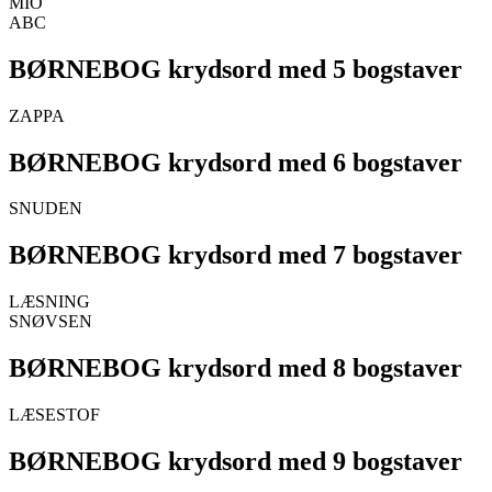
MIO
ABC
BØRNEBOG krydsord med 5 bogstaver
ZAPPA
BØRNEBOG krydsord med 6 bogstaver
SNUDEN
BØRNEBOG krydsord med 7 bogstaver
LÆSNING
SNØVSEN
BØRNEBOG krydsord med 8 bogstaver
LÆSESTOF
BØRNEBOG krydsord med 9 bogstaver