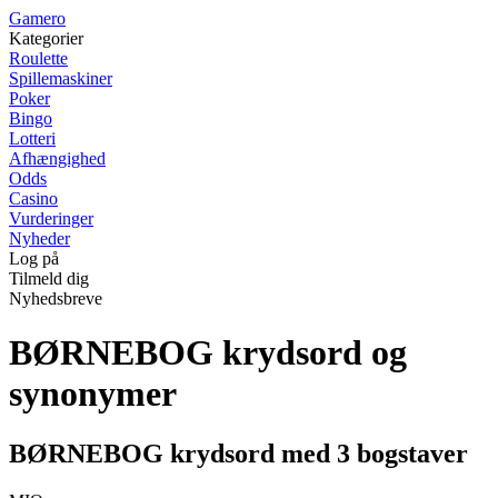
G
amero
Kategorier
Roulette
Spillemaskiner
Poker
Bingo
Lotteri
Afhængighed
Odds
Casino
Vurderinger
Nyheder
Log på
Tilmeld dig
Nyhedsbreve
BØRNEBOG krydsord og
synonymer
BØRNEBOG krydsord med 3 bogstaver