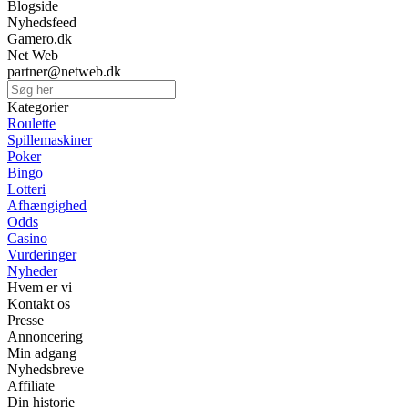
Blogside
Nyhedsfeed
Gamero.dk
Net Web
partner@netweb.dk
Kategorier
Roulette
Spillemaskiner
Poker
Bingo
Lotteri
Afhængighed
Odds
Casino
Vurderinger
Nyheder
Hvem er vi
Kontakt os
Presse
Annoncering
Min adgang
Nyhedsbreve
Affiliate
Din historie