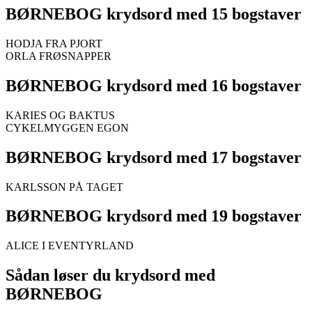
BØRNEBOG krydsord med 15 bogstaver
HODJA FRA PJORT
ORLA FRØSNAPPER
BØRNEBOG krydsord med 16 bogstaver
KARIES OG BAKTUS
CYKELMYGGEN EGON
BØRNEBOG krydsord med 17 bogstaver
KARLSSON PÅ TAGET
BØRNEBOG krydsord med 19 bogstaver
ALICE I EVENTYRLAND
Sådan løser du krydsord med
BØRNEBOG