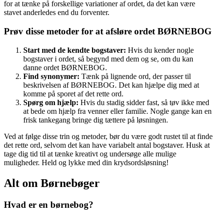
for at tænke på forskellige variationer af ordet, da det kan være
stavet anderledes end du forventer.
Prøv disse metoder for at afsløre ordet BØRNEBOG
Start med de kendte bogstaver:
Hvis du kender nogle
bogstaver i ordet, så begynd med dem og se, om du kan
danne ordet BØRNEBOG.
Find synonymer:
Tænk på lignende ord, der passer til
beskrivelsen af BØRNEBOG. Det kan hjælpe dig med at
komme på sporet af det rette ord.
Spørg om hjælp:
Hvis du stadig sidder fast, så tøv ikke med
at bede om hjælp fra venner eller familie. Nogle gange kan en
frisk tankegang bringe dig tættere på løsningen.
Ved at følge disse trin og metoder, bør du være godt rustet til at finde
det rette ord, selvom det kan have variabelt antal bogstaver. Husk at
tage dig tid til at tænke kreativt og undersøge alle mulige
muligheder. Held og lykke med din krydsordsløsning!
Alt om Børnebøger
Hvad er en børnebog?