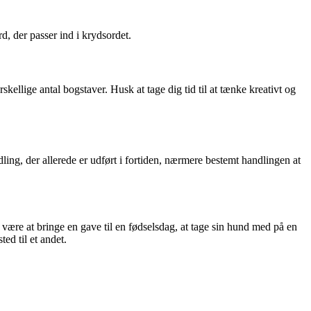
d, der passer ind i krydsordet.
lige antal bogstaver. Husk at tage dig tid til at tænke kreativt og
ing, der allerede er udført i fortiden, nærmere bestemt handlingen at
være at bringe en gave til en fødselsdag, at tage sin hund med på en
ed til et andet.