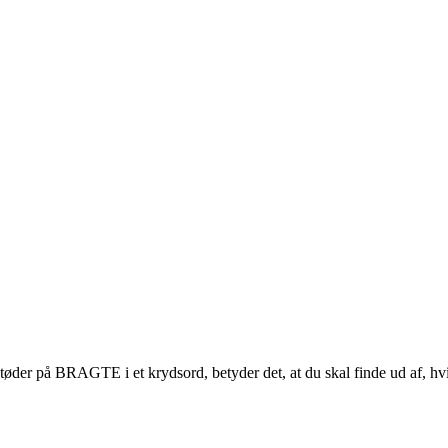
der på BRAGTE i et krydsord, betyder det, at du skal finde ud af, hvil