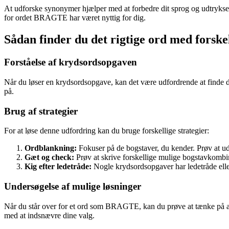
At udforske synonymer hjælper med at forbedre dit sprog og udtryksev
for ordet BRAGTE har været nyttig for dig.
Sådan finder du det rigtige ord med forske
Forståelse af krydsordsopgaven
Når du løser en krydsordsopgave, kan det være udfordrende at finde d
på.
Brug af strategier
For at løse denne udfordring kan du bruge forskellige strategier:
Ordblankning:
Fokuser på de bogstaver, du kender. Prøv at ud
Gæt og check:
Prøv at skrive forskellige mulige bogstavkombin
Kig efter ledetråde:
Nogle krydsordsopgaver har ledetråde eller 
Undersøgelse af mulige løsninger
Når du står over for et ord som BRAGTE, kan du prøve at tænke på an
med at indsnævre dine valg.