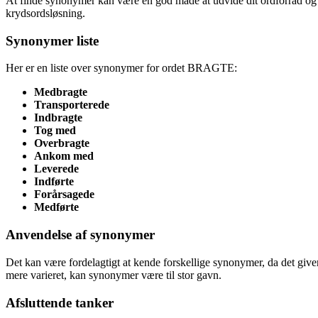
At finde synonymer kan være en god måde at udvide dit ordforråd og u
krydsordsløsning.
Synonymer liste
Her er en liste over synonymer for ordet BRAGTE:
Medbragte
Transporterede
Indbragte
Tog med
Overbragte
Ankom med
Leverede
Indførte
Forårsagede
Medførte
Anvendelse af synonymer
Det kan være fordelagtigt at kende forskellige synonymer, da det giver
mere varieret, kan synonymer være til stor gavn.
Afsluttende tanker