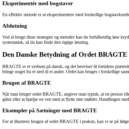
Eksperimentér med bogstaver
En effektiv metode er at eksperimentere med forskellige bogstavkombinat
Afslutning
Ved at bruge disse strategier og metoder kan du forhåbentlig løse kr
systematisk, så du kan finde den rigtige løsning.
Den Danske Betydning af Ordet BRAGTE
BRAGTE er et verbum på dansk, og det henviser til fortidens præteritu
bringe noget fra et sted til et andet. Ordet kan bruges i forskellige
Brugen af BRAGTE
Når man bruger ordet BRAGTE, angiver man typisk, at en person eller e
gåtur eller at hjælpe en ven med at flytte sine møbler. Handlingen med at
Eksempler på Sætninger med BRAGTE
For at illustrere brugen af ordet BRAGTE i praksis, kan vi se på følg