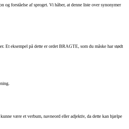
 og forståelse af sproget. Vi håber, at denne liste over synonymer
taver. Et eksempel på dette er ordet BRAGTE, som du måske har stødt
ening.
unne være et verbum, navneord eller adjektiv, da dette kan hjælpe