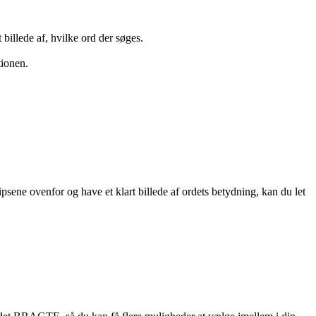
 billede af, hvilke ord der søges.
tionen.
psene ovenfor og have et klart billede af ordets betydning, kan du let