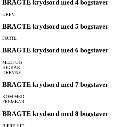
BRAGTE krydsord med 4 bogstaver
DREV
BRAGTE krydsord med 5 bogstaver
FØRTE
BRAGTE krydsord med 6 bogstaver
MEDTOG
HIDBAR
DREVNE
BRAGTE krydsord med 7 bogstaver
KOM MED
FREMBAR
BRAGTE krydsord med 8 bogstaver
BÆRE HID