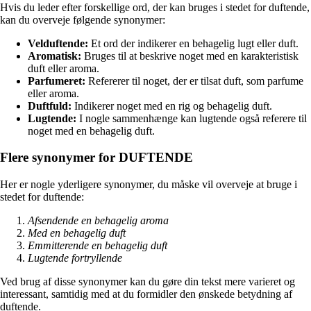
Hvis du leder efter forskellige ord, der kan bruges i stedet for duftende,
kan du overveje følgende synonymer:
Velduftende:
Et ord der indikerer en behagelig lugt eller duft.
Aromatisk:
Bruges til at beskrive noget med en karakteristisk
duft eller aroma.
Parfumeret:
Refererer til noget, der er tilsat duft, som parfume
eller aroma.
Duftfuld:
Indikerer noget med en rig og behagelig duft.
Lugtende:
I nogle sammenhænge kan lugtende også referere til
noget med en behagelig duft.
Flere synonymer for DUFTENDE
Her er nogle yderligere synonymer, du måske vil overveje at bruge i
stedet for duftende:
Afsendende en behagelig aroma
Med en behagelig duft
Emmitterende en behagelig duft
Lugtende fortryllende
Ved brug af disse synonymer kan du gøre din tekst mere varieret og
interessant, samtidig med at du formidler den ønskede betydning af
duftende.