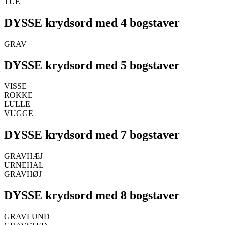
TUE
DYSSE krydsord med 4 bogstaver
GRAV
DYSSE krydsord med 5 bogstaver
VISSE
ROKKE
LULLE
VUGGE
DYSSE krydsord med 7 bogstaver
GRAVHÆJ
URNEHAL
GRAVHØJ
DYSSE krydsord med 8 bogstaver
GRAVLUND