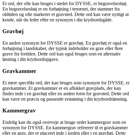
Et ord, der ofte kan bruges i stedet for DYSSE, er begravelseshøj.
En begravelseshøj er en forhøjning i terrænet, der stammer fra
oldtiden og ofte markerer et gravsted. Dette ord kan være nyttigt at
kende, når du leder efter en synonym i din krydsordsgåde.
Gravhøj
En anden synonym for DYSSE er gravhøj. En gravhøj er også en
forhøjning i landskabet, der typisk indeholder en grav eller flere
grave fra fortiden. Dette ord kan også bruges som en alternativ
løsning i din krydsordopgave.
Gravkammer
Et mere specifikt ord, der kan bruges som synonym for DYSSE, er
gravkammer. Et gravkammer er en aflukket gravplads, der kan
findes inde i en gravhøj eller en anden form for gravsted. Dette ord
kan være en præcis og passende erstatning i din krydsordsløsning.
Kammergrav
Endelig kan du også overveje at bruge ordet kammergrav som en
synonym for DYSSE. En kammergrav refererer til et gravkammer
eller en grav, der er placeret inde i jorden eller i en gravhøj. Dette