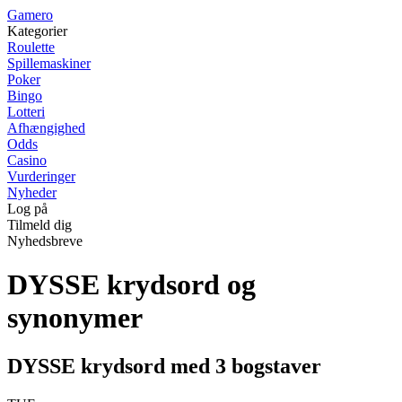
G
amero
Kategorier
Roulette
Spillemaskiner
Poker
Bingo
Lotteri
Afhængighed
Odds
Casino
Vurderinger
Nyheder
Log på
Tilmeld dig
Nyhedsbreve
DYSSE krydsord og
synonymer
DYSSE krydsord med 3 bogstaver