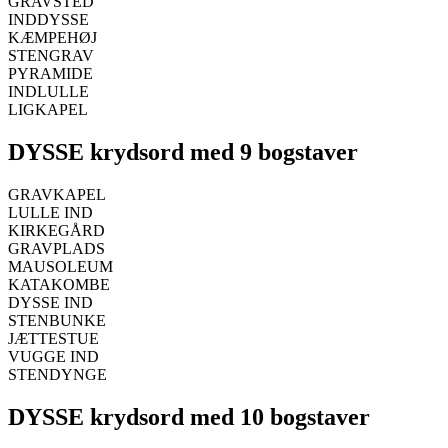
GRAVSTED
INDDYSSE
KÆMPEHØJ
STENGRAV
PYRAMIDE
INDLULLE
LIGKAPEL
DYSSE krydsord med 9 bogstaver
GRAVKAPEL
LULLE IND
KIRKEGÅRD
GRAVPLADS
MAUSOLEUM
KATAKOMBE
DYSSE IND
STENBUNKE
JÆTTESTUE
VUGGE IND
STENDYNGE
DYSSE krydsord med 10 bogstaver