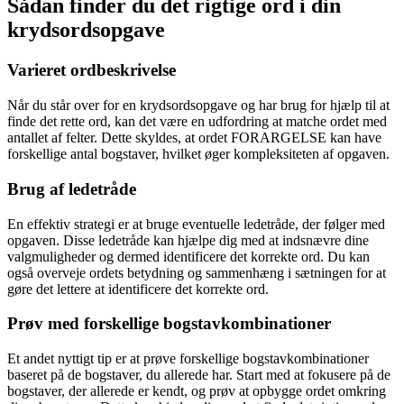
Sådan finder du det rigtige ord i din
krydsordsopgave
Varieret ordbeskrivelse
Når du står over for en krydsordsopgave og har brug for hjælp til at
finde det rette ord, kan det være en udfordring at matche ordet med
antallet af felter. Dette skyldes, at ordet FORARGELSE kan have
forskellige antal bogstaver, hvilket øger kompleksiteten af opgaven.
Brug af ledetråde
En effektiv strategi er at bruge eventuelle ledetråde, der følger med
opgaven. Disse ledetråde kan hjælpe dig med at indsnævre dine
valgmuligheder og dermed identificere det korrekte ord. Du kan
også overveje ordets betydning og sammenhæng i sætningen for at
gøre det lettere at identificere det korrekte ord.
Prøv med forskellige bogstavkombinationer
Et andet nyttigt tip er at prøve forskellige bogstavkombinationer
baseret på de bogstaver, du allerede har. Start med at fokusere på de
bogstaver, der allerede er kendt, og prøv at opbygge ordet omkring