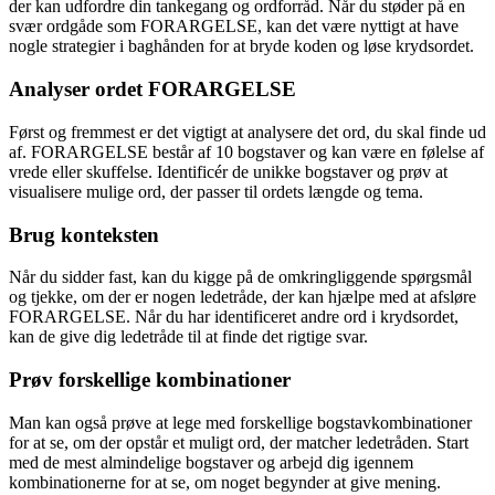
der kan udfordre din tankegang og ordforråd. Når du støder på en
svær ordgåde som FORARGELSE, kan det være nyttigt at have
nogle strategier i baghånden for at bryde koden og løse krydsordet.
Analyser ordet FORARGELSE
Først og fremmest er det vigtigt at analysere det ord, du skal finde ud
af. FORARGELSE består af 10 bogstaver og kan være en følelse af
vrede eller skuffelse. Identificér de unikke bogstaver og prøv at
visualisere mulige ord, der passer til ordets længde og tema.
Brug konteksten
Når du sidder fast, kan du kigge på de omkringliggende spørgsmål
og tjekke, om der er nogen ledetråde, der kan hjælpe med at afsløre
FORARGELSE. Når du har identificeret andre ord i krydsordet,
kan de give dig ledetråde til at finde det rigtige svar.
Prøv forskellige kombinationer
Man kan også prøve at lege med forskellige bogstavkombinationer
for at se, om der opstår et muligt ord, der matcher ledetråden. Start
med de mest almindelige bogstaver og arbejd dig igennem
kombinationerne for at se, om noget begynder at give mening.