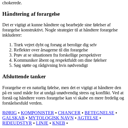
chokerede.
Håndtering af forargelse
Det er vigtigt at kunne håndtere og bearbejde sine følelser af
forargelse konstruktivt. Nogle strategier til at håndtere forargelse
inkluderer:
Træk vejret dybt og forsøg at berolige dig selv
Reflekter over årsagerne til din forargelse
Prøv at se situationen fra forskellige perspektiver
Kommuniker åbent og respektfuldt om dine følelser
Søg støtte og rådgivning hvis nødvendigt
Afsluttende tanker
Forargelse er en naturlig følelse, men det er vigtigt at håndtere den
på en sund måde for at undgå unødvendig stress og konflikt. Ved at
forstå og håndtere vores forargelse kan vi skabe en mere fredelig og
forståelsesfuld verden.
RØRIG
•
KOMPONISTER
•
CHANCER
•
BETEGNELSE
•
GALSKAB
•
MYTOLOGISK NAVN
•
AGTELSE
•
RIDEUDSTYR
•
LINJE
•
KNEB
•