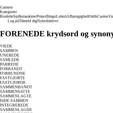
G
amero
Kategorier
Roulette
Spillemaskiner
Poker
Bingo
Lotteri
Afhængighed
Odds
Casino
Vu
Log på
Tilmeld dig
Nyhedsbreve
FORENEDE krydsord og synon
VIEDE
SAMMEN
UNEREDE
SAMLEDE
PARREDE
FORBANDT
FORBUNDNE
FASTGJORTE
FASTGJORDE
SAMMENBANDT
SAMMENSATTE
SAMMENLAGTE
FØJE SAMMEN
INTEGREREDE
SAMMENLAGDE