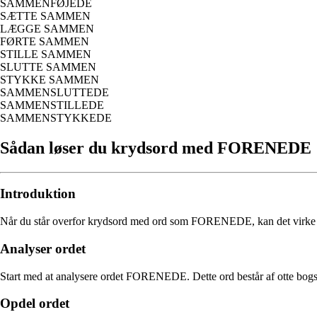
SAMMENFØJEDE
SÆTTE SAMMEN
LÆGGE SAMMEN
FØRTE SAMMEN
STILLE SAMMEN
SLUTTE SAMMEN
STYKKE SAMMEN
SAMMENSLUTTEDE
SAMMENSTILLEDE
SAMMENSTYKKEDE
Sådan løser du krydsord med FORENEDE
Introduktion
Når du står overfor krydsord med ord som FORENEDE, kan det virke udf
Analyser ordet
Start med at analysere ordet FORENEDE. Dette ord består af otte bogsta
Opdel ordet