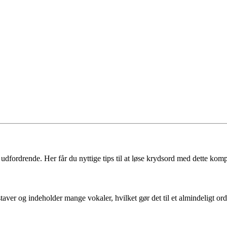
ordrende. Her får du nyttige tips til at løse krydsord med dette komp
ver og indeholder mange vokaler, hvilket gør det til et almindeligt ord