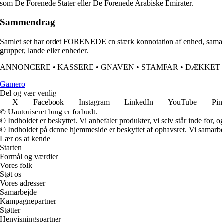
som De Forenede Stater eller De Forenede Arabiske Emirater.
Sammendrag
Samlet set har ordet FORENEDE en stærk konnotation af enhed, samarbej
grupper, lande eller enheder.
ANNONCERE
•
KASSERE
•
GNAVEN
•
STAMFAR
•
DÆKKET
G
amero
Del og vær venlig
X
Facebook
Instagram
LinkedIn
YouTube
Pin
© Uautoriseret brug er forbudt.
© Indholdet er beskyttet. Vi anbefaler produkter, vi selv står inde for
© Indholdet på denne hjemmeside er beskyttet af ophavsret. Vi samarbe
Lær os at kende
Starten
Formål og værdier
Vores folk
Støt os
Vores adresser
Samarbejde
Kampagnepartner
Støtter
Henvisningspartner