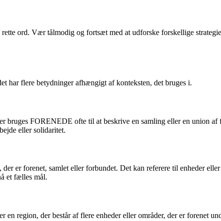
e rette ord. Vær tålmodig og fortsæt med at udforske forskellige strategi
ar flere betydninger afhængigt af konteksten, det bruges i.
 bruges FORENEDE ofte til at beskrive en samling eller en union af fl
de eller solidaritet.
r er forenet, samlet eller forbundet. Det kan referere til enheder elle
å et fælles mål.
n region, der består af flere enheder eller områder, der er forenet und