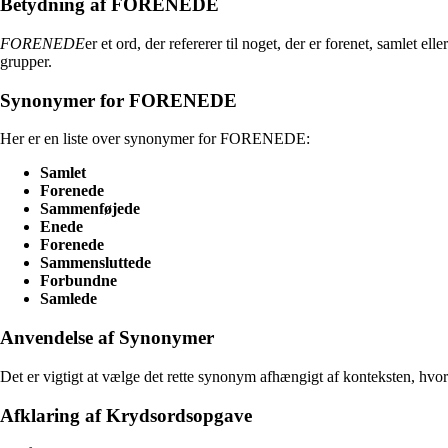
Betydning af FORENEDE
FORENEDE
er et ord, der refererer til noget, der er forenet, samlet
grupper.
Synonymer for FORENEDE
Her er en liste over synonymer for FORENEDE:
Samlet
Forenede
Sammenføjede
Enede
Forenede
Sammensluttede
Forbundne
Samlede
Anvendelse af Synonymer
Det er vigtigt at vælge det rette synonym afhængigt af konteksten, h
Afklaring af Krydsordsopgave