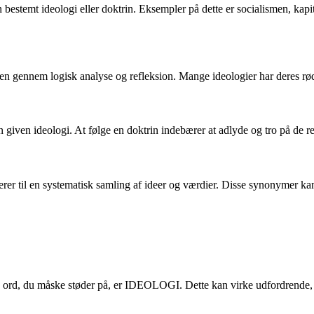
en bestemt ideologi eller doktrin. Eksempler på dette er socialismen, ka
en gennem logisk analyse og refleksion. Mange ideologier har deres rødde
 given ideologi. At følge en doktrin indebærer at adlyde og tro på de reg
erer til en systematisk samling af ideer og værdier. Disse synonymer k
 ord, du måske støder på, er IDEOLOGI. Dette kan virke udfordrende, men