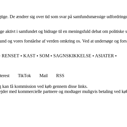
gtige. De ændrer sig over tid som svar på samfundsmæssige udfordringe
ltage aktivt i samfundet og bidrage til en meningsfuld debat om politisk
und og vores forståelse af verden omkring os. Ved at undersøge og forst
•
RENSET
•
KAST
•
SOM
•
SAGNSKIKKELSE
•
ASIATER
•
terest
TikTok
Mail
RSS
, og kan få kommission ved køb gennem disse links.
jder med kommercielle partnere og modtager muligvis betaling ved køb.