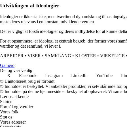
Udviklingen af Ideologier
Ideologier er ikke statiske, men tværtimod dynamiske og tilpasningsdy
miste deres relevans i en konstant udviklende verden.
Det er vigtigt at forstå ideologier og deres indflydelse for at kunne de
For at opsummere, er ideologi et centralt begreb, der former vores samf
værdier og det samfund, vi lever i.
ARBEJDER
•
VISER
•
SAMKLANG
•
KLOSTER
•
VIRKELIGE
G
amero
Del og vær venlig
X
Facebook
Instagram
LinkedIn
YouTube
Pin
© Uautoriseret brug er forbudt.
© Indholdet er beskyttet. Vi anbefaler produkter, vi selv står inde for
© Indholdet på denne hjemmeside er beskyttet af ophavsret. Vi samarbe
Lær os at kende
Starten
Formål og værdier
Vores folk
Støt os
Vores adresser