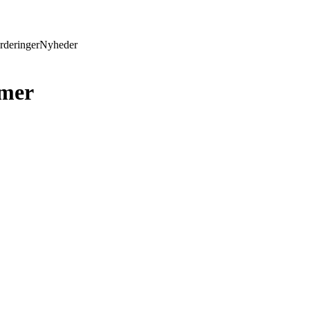
rderinger
Nyheder
mer