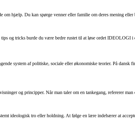
de om hjælp. Du kan spørge venner eller familie om deres mening eller b
ips og tricks burde du være bedre rustet til at løse ordet IDEOLOGI i 
nde system af politiske, sociale eller økonomiske teorier. På dansk fin
sninger og principper. Når man taler om en tankegang, refererer man oft
 bestemt ideologisk tro eller holdning. At følge en lære indebærer at acce