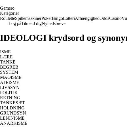
G
amero
Kategorier
Roulette
Spillemaskiner
Poker
Bingo
Lotteri
Afhængighed
Odds
Casino
Vu
Log på
Tilmeld dig
Nyhedsbreve
IDEOLOGI krydsord og synony
ISME
LÆRE
TANKE
BEGREB
SYSTEM
MAOISME
ATEISME
LIVSSYN
POLITIK
RETNING
TANKESÆT
HOLDNING
GRUNDSYN
LENINISME
ANARKISME