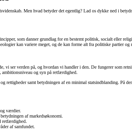
undsvidenskab. Men hvad betyder det egentlig? Lad os dykke ned i betydni
principper, som danner grundlag for en bestemt politisk, socialt eller re
logier kan variere meget, og de kan forme alt fra politiske partier og re
de, vi ser verden på, og hvordan vi handler i den. De fungerer som retn
r, ambitionsniveau og syn på retfærdighed.
ed og rettigheder samt betydningen af en minimal statsindblanding. På d
 og værdier.
mt betydningen af markedsøkonomi.
l retfærdighed.
råder af samfundet.