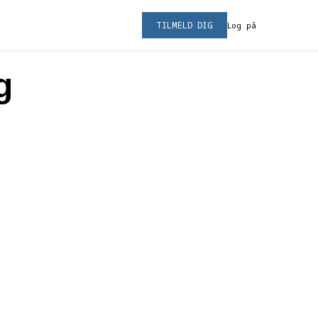
TILMELD DIG
Log på
g