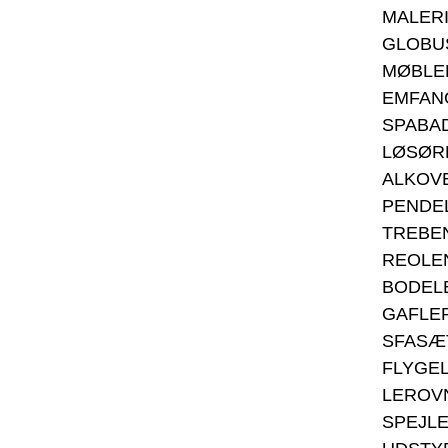
MALER
GLOBU
MØBLE
EMFAN
SPABA
LØSØR
ALKOV
PENDE
TREBE
REOLE
BODEL
GAFLE
SFASÆ
FLYGE
LEROV
SPEJL