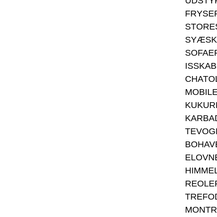
UDSTY
FRYSE
STORE
SYÆSK
SOFAE
ISSKAB
CHATO
MOBIL
KUKUR
KARBA
TEVOG
BOHAV
ELOVN
HIMME
REOLE
TREFO
MONTR