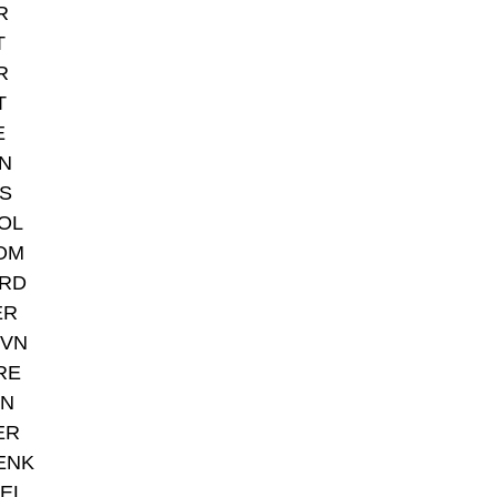
R
T
R
T
E
N
S
OL
OM
RD
ER
VN
RE
IN
ER
ÆNK
EL