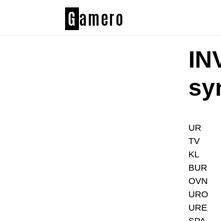
G
amero
IN
sy
UR
TV
KL
BUR
OVN
URO
URE