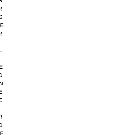
R
R
S
E
R
L
E
E
D
N
E
E
L
R
D
E