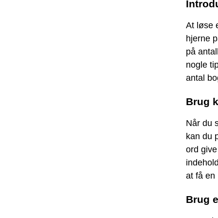
Introd
At løse
hjerne p
på antal
nogle ti
antal bo
Brug 
Når du s
kan du p
ord giv
indehol
at få en
Brug 