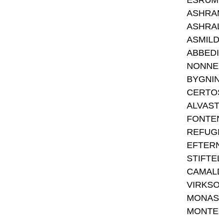
ESRUM
ASHRA
ASHRA
ASMIL
ABBEDI
NONNE
BYGNI
CERTO
ALVAS
FONTE
REFUG
EFTER
STIFTE
CAMAL
VIRKS
MONAS
MONTE