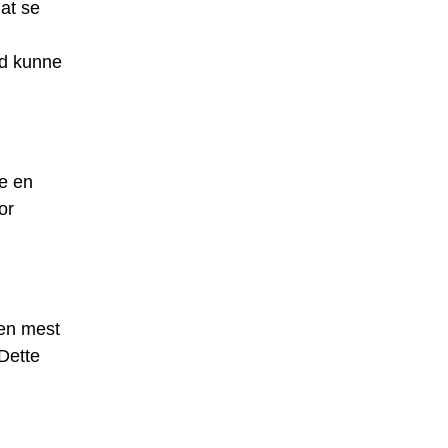
at se
rd kunne
re en
or
en mest
Dette