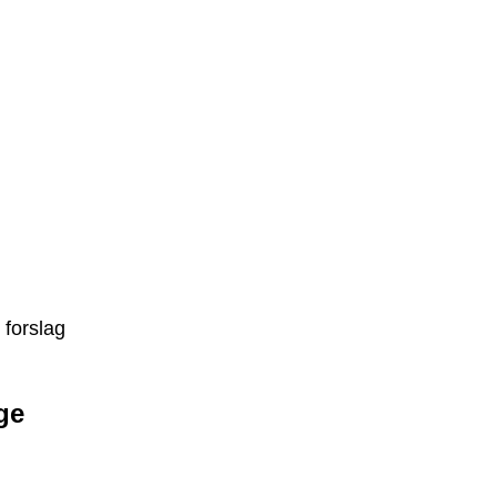
 forslag
ge