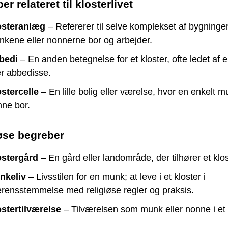
r relateret til klosterlivet
osteranlæg
– Refererer til selve komplekset af bygninger
kene eller nonnerne bor og arbejder.
bedi
– En anden betegnelse for et kloster, ofte ledet af
er abbedisse.
stercelle
– En lille bolig eller værelse, hvor en enkelt m
ne bor.
øse begreber
ostergård
– En gård eller landområde, der tilhører et klos
nkeliv
– Livsstilen for en munk; at leve i et kloster i
rensstemmelse med religiøse regler og praksis.
stertilværelse
– Tilværelsen som munk eller nonne i et 