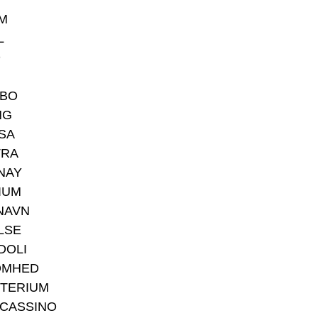
M
L
D
BO
NG
SA
TRA
NAY
IUM
NAVN
LSE
DOLI
OMHED
TERIUM
CASSINO