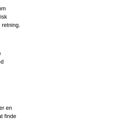
 om
isk
 retning.
e
ed
er en
t finde