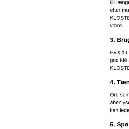
Et læng
efter mu
KLOSTER
være.
3. Br
Hvis du 
god idé
KLOSTER
4. Tæn
Ord som
åbenlyse
kan lede
5. Spø