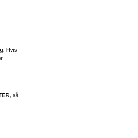
g. Hvis
er
STER, så