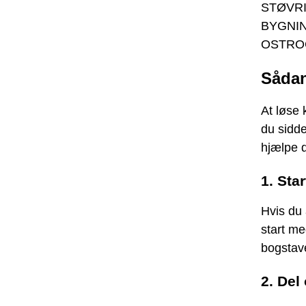
STØVR
BYGNI
OSTRO
Sådan
At løse 
du sidd
hjælpe 
1. Sta
Hvis du
start m
bogstav
2. Del