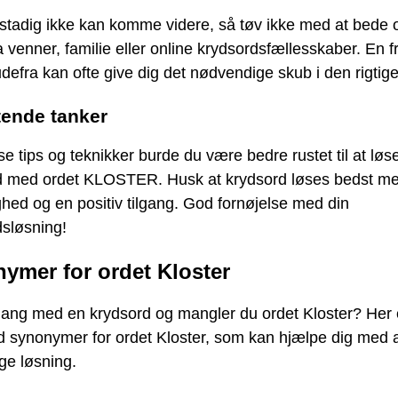
 stadig ikke kan komme videre, så tøv ikke med at bede
a venner, familie eller online krydsordsfællesskaber. En fr
udefra kan ofte give dig det nødvendige skub i den rigtige
tende tanker
e tips og teknikker burde du være bedre rustet til at løs
d med ordet KLOSTER. Husk at krydsord løses bedst m
hed og en positiv tilgang. God fornøjelse med din
dsløsning!
ymer for ordet Kloster
 gang med en krydsord og mangler du ordet Kloster? Her 
d synonymer for ordet Kloster, som kan hjælpe dig med a
ige løsning.