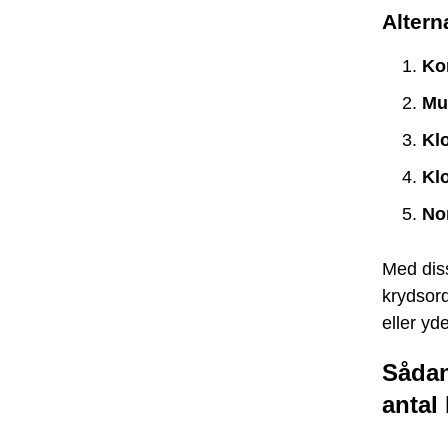
Alterna
Ko
Mu
Kl
Kl
No
Med diss
krydsord
eller yd
Sådan
antal 