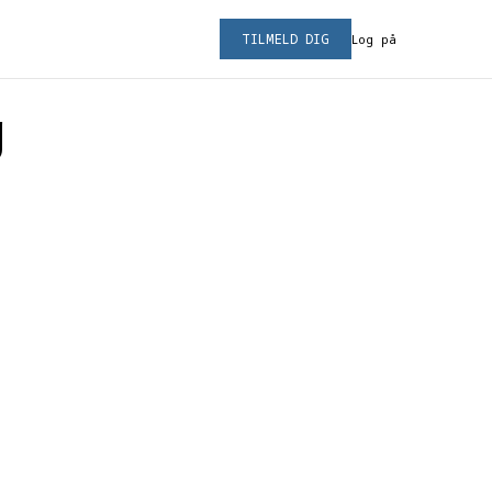
TILMELD DIG
Log på
g