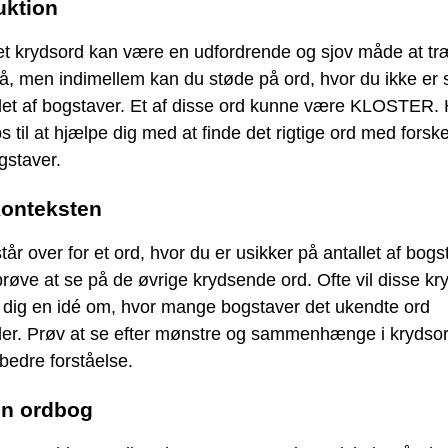
uktion
 et krydsord kan være en udfordrende og sjov måde at tr
å, men indimellem kan du støde på ord, hvor du ikke er 
let af bogstaver. Et af disse ord kunne være KLOSTER. 
ps til at hjælpe dig med at finde det rigtige ord med forske
gstaver.
konteksten
tår over for et ord, hvor du er usikker på antallet af bogs
røve at se på de øvrige krydsende ord. Ofte vil disse k
e dig en idé om, hvor mange bogstaver det ukendte ord
der. Prøv at se efter mønstre og sammenhænge i krydsor
 bedre forståelse.
en ordbog