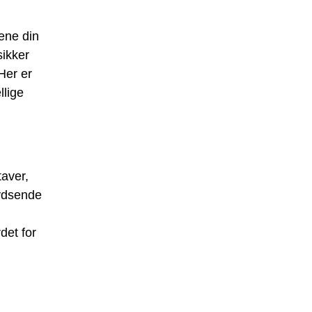
æne din
sikker
Her er
llige
taver,
rydsende
det for