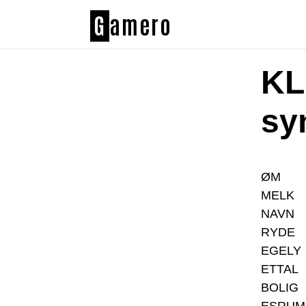
G
amero
KL
sy
ØM
MELK
NAVN
RYDE
EGELY
ETTAL
BOLIG