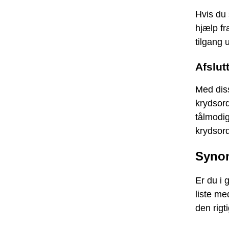
Hvis du
hjælp fr
tilgang 
Afslut
Med diss
krydsor
tålmodig
krydsor
Synon
Er du i
liste me
den rigt