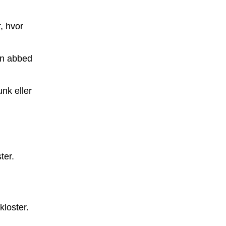
, hvor
 en abbed
unk eller
ter.
kloster.