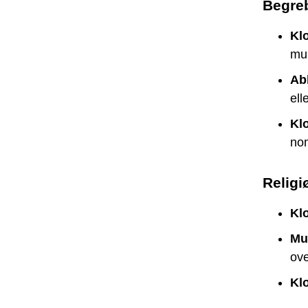
Begrebe
Kl
mun
Ab
ell
Klo
non
Religi
Kl
Mu
ove
Klo