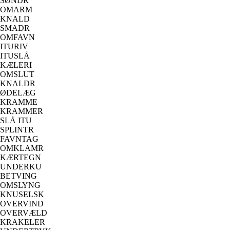
SØNDR
OMARM
KNALD
SMADR
OMFAVN
ITURIV
ITUSLÅ
KÆLERI
OMSLUT
KNALDR
ØDELÆG
KRAMME
KRAMMER
SLÅ ITU
SPLINTR
FAVNTAG
OMKLAMR
KÆRTEGN
UNDERKU
BETVING
OMSLYNG
KNUSELSK
OVERVIND
OVERVÆLD
KRAKELER