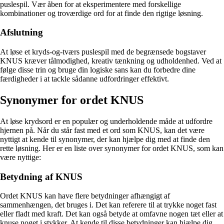
puslespil. Vær åben for at eksperimentere med forskellige
kombinationer og troværdige ord for at finde den rigtige løsning.
Afslutning
At løse et kryds-og-tværs puslespil med de begrænsede bogstaver
KNUS kræver tålmodighed, kreativ tænkning og udholdenhed. Ved at
følge disse trin og bruge din logiske sans kan du forbedre dine
færdigheder i at tackle sådanne udfordringer effektivt.
Synonymer for ordet KNUS
At løse krydsord er en populær og underholdende måde at udfordre
hjernen på. Når du står fast med et ord som KNUS, kan det være
nyttigt at kende til synonymer, der kan hjælpe dig med at finde den
rette løsning. Her er en liste over synonymer for ordet KNUS, som kan
være nyttige:
Betydning af KNUS
Ordet KNUS kan have flere betydninger afhængigt af
sammenhængen, det bruges i. Det kan referere til at trykke noget fast
eller fladt med kraft. Det kan også betyde at omfavne nogen tæt eller at
knuse noget i stykker. At kende til disse betydninger kan hjælpe dig