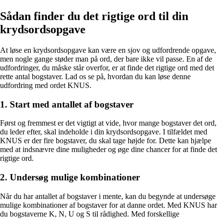
Sådan finder du det rigtige ord til din
krydsordsopgave
At løse en krydsordsopgave kan være en sjov og udfordrende opgave,
men nogle gange støder man på ord, der bare ikke vil passe. En af de
udfordringer, du måske står overfor, er at finde det rigtige ord med det
rette antal bogstaver. Lad os se på, hvordan du kan løse denne
udfordring med ordet KNUS.
1. Start med antallet af bogstaver
Først og fremmest er det vigtigt at vide, hvor mange bogstaver det ord,
du leder efter, skal indeholde i din krydsordsopgave. I tilfældet med
KNUS er der fire bogstaver, du skal tage højde for. Dette kan hjælpe
med at indsnævre dine muligheder og øge dine chancer for at finde det
rigtige ord.
2. Undersøg mulige kombinationer
Når du har antallet af bogstaver i mente, kan du begynde at undersøge
mulige kombinationer af bogstaver for at danne ordet. Med KNUS har
du bogstaverne K, N, U og S til rådighed. Med forskellige