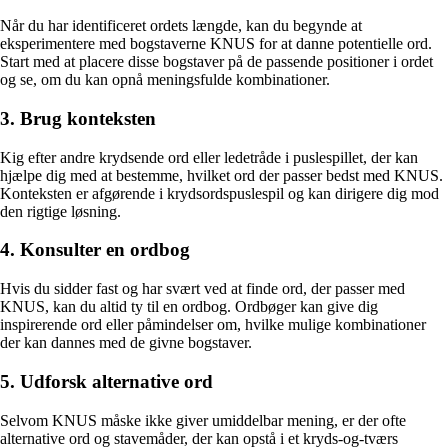
Når du har identificeret ordets længde, kan du begynde at
eksperimentere med bogstaverne KNUS for at danne potentielle ord.
Start med at placere disse bogstaver på de passende positioner i ordet
og se, om du kan opnå meningsfulde kombinationer.
3. Brug konteksten
Kig efter andre krydsende ord eller ledetråde i puslespillet, der kan
hjælpe dig med at bestemme, hvilket ord der passer bedst med KNUS.
Konteksten er afgørende i krydsordspuslespil og kan dirigere dig mod
den rigtige løsning.
4. Konsulter en ordbog
Hvis du sidder fast og har svært ved at finde ord, der passer med
KNUS, kan du altid ty til en ordbog. Ordbøger kan give dig
inspirerende ord eller påmindelser om, hvilke mulige kombinationer
der kan dannes med de givne bogstaver.
5. Udforsk alternative ord
Selvom KNUS måske ikke giver umiddelbar mening, er der ofte
alternative ord og stavemåder, der kan opstå i et kryds-og-tværs