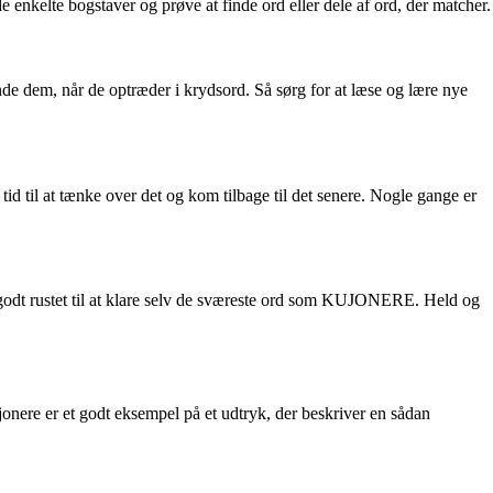
 enkelte bogstaver og prøve at finde ord eller dele af ord, der matcher.
kende dem, når de optræder i krydsord. Så sørg for at læse og lære nye
id til at tænke over det og kom tilbage til det senere. Nogle gange er
du godt rustet til at klare selv de sværeste ord som KUJONERE. Held og
onere er et godt eksempel på et udtryk, der beskriver en sådan