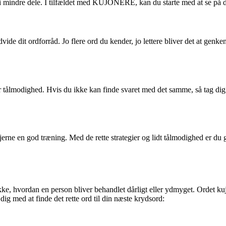
d i mindre dele. I tilfældet med KUJONERE, kan du starte med at se på de
dvide dit ordforråd. Jo flere ord du kender, jo lettere bliver det at gen
r tålmodighed. Hvis du ikke kan finde svaret med det samme, så tag dig t
 hjerne en god træning. Med de rette strategier og lidt tålmodighed er 
ke, hvordan en person bliver behandlet dårligt eller ydmyget. Ordet kuj
ig med at finde det rette ord til din næste krydsord: