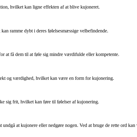
on, hvilket kan ligne effekten af at blive kujoneret.
et kan ramme dybt i deres følelsesmæssige velbefindende.
or at få dem til at føle sig mindre værdifulde eller kompetente.
kt og værdighed, hvilket kan være en form for kujonering.
sig frit, hvilket kan føre til følelser af kujonering.
 undgå at kujonere eller nedgøre nogen. Ved at bruge de rette ord kan 