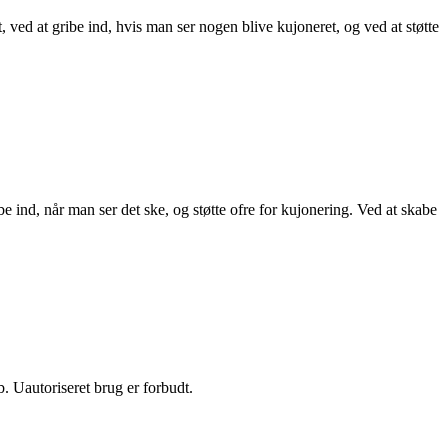
 ved at gribe ind, hvis man ser nogen blive kujoneret, og ved at støtte
ind, når man ser det ske, og støtte ofre for kujonering. Ved at skabe
 Uautoriseret brug er forbudt.