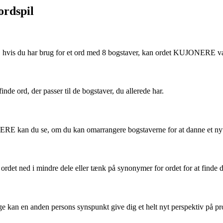
ordspil
ælde, hvis du har brug for et ord med 8 bogstaver, kan ordet KUJONERE 
nde ord, der passer til de bogstaver, du allerede har.
kan du se, om du kan omarrangere bogstaverne for at danne et nyt ord
ordet ned i mindre dele eller tænk på synonymer for ordet for at finde de
e kan en anden persons synspunkt give dig et helt nyt perspektiv på pr