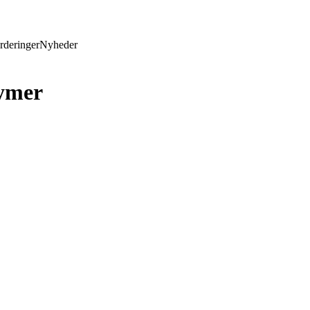
rderinger
Nyheder
ymer