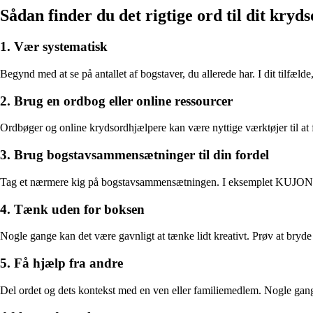
Sådan finder du det rigtige ord til dit kryds
1. Vær systematisk
Begynd med at se på antallet af bogstaver, du allerede har. I dit tilf
2. Brug en ordbog eller online ressourcer
Ordbøger og online krydsordhjælpere kan være nyttige værktøjer til at fi
3. Brug bogstavsammensætninger til din fordel
Tag et nærmere kig på bogstavsammensætningen. I eksemplet KUJONERE 
4. Tænk uden for boksen
Nogle gange kan det være gavnligt at tænke lidt kreativt. Prøv at bryde 
5. Få hjælp fra andre
Del ordet og dets kontekst med en ven eller familiemedlem. Nogle gang