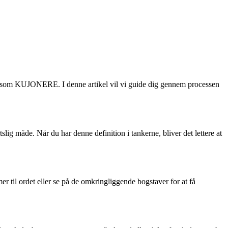
rd som KUJONERE. I denne artikel vil vi guide dig gennem processen
ig måde. Når du har denne definition i tankerne, bliver det lettere at
til ordet eller se på de omkringliggende bogstaver for at få