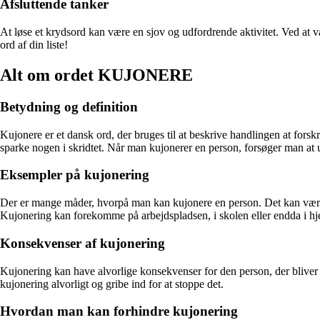
Afsluttende tanker
At løse et krydsord kan være en sjov og udfordrende aktivitet. Ved at v
ord af din liste!
Alt om ordet KUJONERE
Betydning og definition
Kujonere er et dansk ord, der bruges til at beskrive handlingen at for
sparke nogen i skridtet. Når man kujonerer en person, forsøger man at un
Eksempler på kujonering
Der er mange måder, hvorpå man kan kujonere en person. Det kan være ve
Kujonering kan forekomme på arbejdspladsen, i skolen eller endda i h
Konsekvenser af kujonering
Kujonering kan have alvorlige konsekvenser for den person, der bliver ud
kujonering alvorligt og gribe ind for at stoppe det.
Hvordan man kan forhindre kujonering