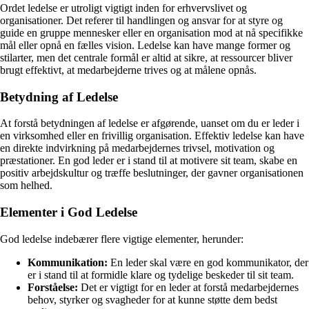
Ordet ledelse er utroligt vigtigt inden for erhvervslivet og
organisationer. Det referer til handlingen og ansvar for at styre og
guide en gruppe mennesker eller en organisation mod at nå specifikke
mål eller opnå en fælles vision. Ledelse kan have mange former og
stilarter, men det centrale formål er altid at sikre, at ressourcer bliver
brugt effektivt, at medarbejderne trives og at målene opnås.
Betydning af Ledelse
At forstå betydningen af ledelse er afgørende, uanset om du er leder i
en virksomhed eller en frivillig organisation. Effektiv ledelse kan have
en direkte indvirkning på medarbejdernes trivsel, motivation og
præstationer. En god leder er i stand til at motivere sit team, skabe en
positiv arbejdskultur og træffe beslutninger, der gavner organisationen
som helhed.
Elementer i God Ledelse
God ledelse indebærer flere vigtige elementer, herunder:
Kommunikation:
En leder skal være en god kommunikator, der
er i stand til at formidle klare og tydelige beskeder til sit team.
Forståelse:
Det er vigtigt for en leder at forstå medarbejdernes
behov, styrker og svagheder for at kunne støtte dem bedst