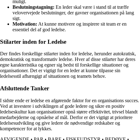
muligt.
Beslutningstagning:
En leder skal være i stand til at træffe
velovervejede beslutninger, der gavner organisationen på lang
sigt.
Motivation:
At kunne motivere og inspirere sit team er en
essentiel del af god ledelse.
Stilarter inden for Ledelse
Der findes forskellige stilarter inden for ledelse, herunder autokratisk,
demokratisk og transformativ ledelse. Hver af disse stilarter har deres
egne karakteristika og egner sig bedst til forskellige situationer og
organisationer. Det er vigtigt for en leder at kunne tilpasse sin
ledelsesstil afhængigt af situationen og teamets behov.
Afsluttende Tanker
I sidste ende er ledelse en afgørende faktor for en organisations succes.
Ved at investere i udviklingen af gode ledere og sikre en positiv
ledelseskultur kan organisationer opnå større effektivitet, trivsel blandt
medarbejderne og opnåelse af mål. Derfor er det vigtigt at prioritere
ledelsesudvikling og give ledere de nødvendige redskaber og
kompetencer for at lykkes.
AFVIGENDE
•
PAR
•
BARE
•
FISKEUDSTYR
•
BEDØVE
•