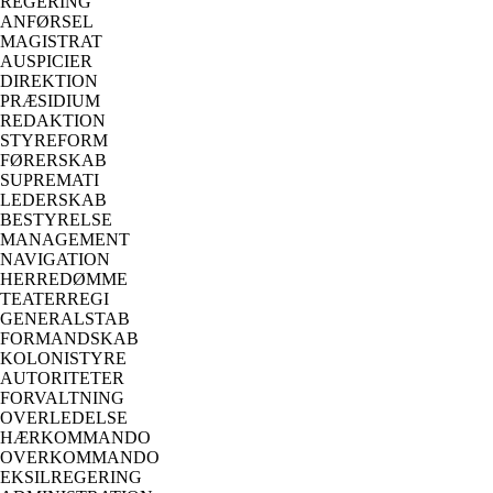
REGERING
ANFØRSEL
MAGISTRAT
AUSPICIER
DIREKTION
PRÆSIDIUM
REDAKTION
STYREFORM
FØRERSKAB
SUPREMATI
LEDERSKAB
BESTYRELSE
MANAGEMENT
NAVIGATION
HERREDØMME
TEATERREGI
GENERALSTAB
FORMANDSKAB
KOLONISTYRE
AUTORITETER
FORVALTNING
OVERLEDELSE
HÆRKOMMANDO
OVERKOMMANDO
EKSILREGERING