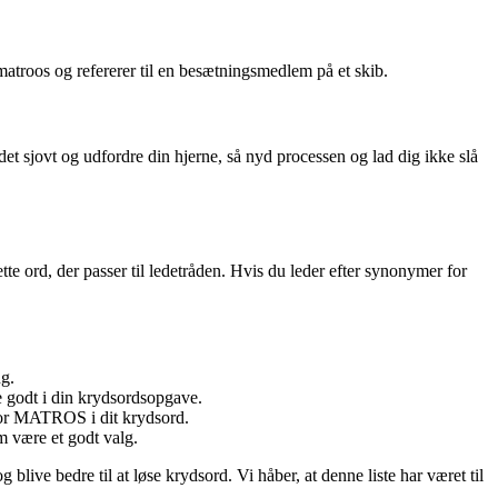
troos og refererer til en besætningsmedlem på et skib.
t sjovt og udfordre din hjerne, så nyd processen og lad dig ikke slå
te ord, der passer til ledetråden. Hvis du leder efter synonymer for
ng.
se godt i din krydsordsopgave.
 for MATROS i dit krydsord.
m være et godt valg.
ive bedre til at løse krydsord. Vi håber, at denne liste har været til