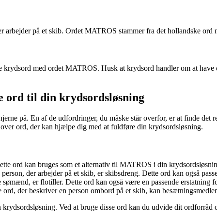
r arbejder på et skib. Ordet MATROS stammer fra det hollandske ord ma
løse krydsord med ordet MATROS. Husk at krydsord handler om at have de
ord til din krydsordsløsning
rne på. En af de udfordringer, du måske står overfor, er at finde det ret
 over ord, der kan hjælpe dig med at fuldføre din krydsordsløsning.
ette ord kan bruges som et alternativ til MATROS i din krydsordsløsni
n person, der arbejder på et skib, er skibsdreng. Dette ord kan også pas
 sømænd, er flotiller. Dette ord kan også være en passende erstatning
re ord, der beskriver en person ombord på et skib, kan besætningsmedle
ydsordsløsning. Ved at bruge disse ord kan du udvide dit ordforråd og bl