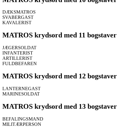
DÆKSMATROS
SVABERGAST
KAVALERIST
MATROS krydsord med 11 bogstaver
JÆGERSOLDAT
INFANTERIST
ARTILLERIST
FULDBEFAREN
MATROS krydsord med 12 bogstaver
LANTERNEGAST
MARINESOLDAT
MATROS krydsord med 13 bogstaver
BEFALINGSMAND
MILITÆRPERSON