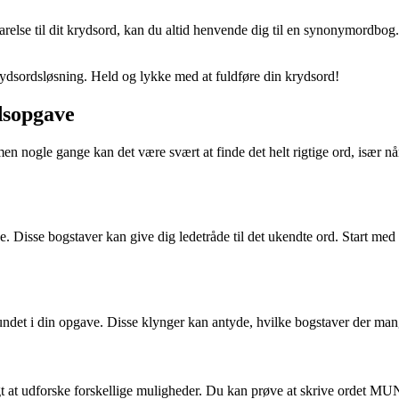
varelse til dit krydsord, kan du altid henvende dig til en synonymordbog.
krydsordsløsning. Held og lykke med at fuldføre din krydsord!
rdsopgave
nogle gange kan det være svært at finde det helt rigtige ord, især når 
. Disse bogstaver kan give dig ledetråde til det ukendte ord. Start med
r fundet i din opgave. Disse klynger kan antyde, hvilke bogstaver der ma
t at udforske forskellige muligheder. Du kan prøve at skrive ordet MUND