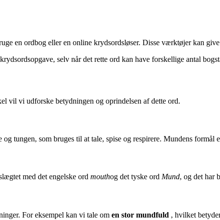
bruge en ordbog eller en online krydsordsløser. Disse værktøjer kan give 
n krydsordsopgave, selv når det rette ord kan have forskellige antal bog
el vil vi udforske betydningen og oprindelsen af dette ord.
rne og tungen, som bruges til at tale, spise og respirere. Mundens formå
eslægtet med det engelske ord
mouth
og det tyske ord
Mund
, og det har 
ninger. For eksempel kan vi tale om
en stor mundfuld
, hvilket betyde