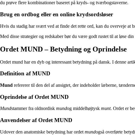
du prøve flere kombinationer baseret på kryds- og tværbogstaverne.
Brug en ordbog eller en online krydsordsløser
Hvis du stadig har svært ved at finde det rette ord, kan du overveje at 
Med disse strategier og redskaber bør du være godt rustet til at løse di
Ordet MUND – Betydning og Oprindelse
Ordet mund har en dyb og interessant betydning på dansk. I denne artik
Definition af MUND
Mund
refererer til den del af ansigtet, der indeholder læberne, tænde
Oprindelse af Ordet MUND
Mund
stammer fra oldnordisk
mund
og middelhøjtysk
munt
. Ordet er b
Anvendelser af Ordet MUND
Udover den anatomiske betydning har ordet
mund
også overførte betyd