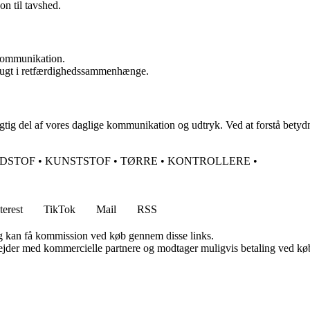
n til tavshed.
 kommunikation.
brugt i retfærdighedssammenhænge.
igtig del af vores daglige kommunikation og udtryk. Ved at forstå betydn
DSTOF
•
KUNSTSTOF
•
TØRRE
•
KONTROLLERE
•
terest
TikTok
Mail
RSS
, og kan få kommission ved køb gennem disse links.
jder med kommercielle partnere og modtager muligvis betaling ved køb.