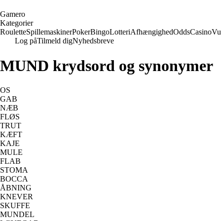
G
amero
Kategorier
Roulette
Spillemaskiner
Poker
Bingo
Lotteri
Afhængighed
Odds
Casino
Vu
Log på
Tilmeld dig
Nyhedsbreve
MUND krydsord og synonymer
OS
GAB
NÆB
FLØS
TRUT
KÆFT
KAJE
MULE
FLAB
STOMA
BOCCA
ÅBNING
KNEVER
SKUFFE
MUNDEL