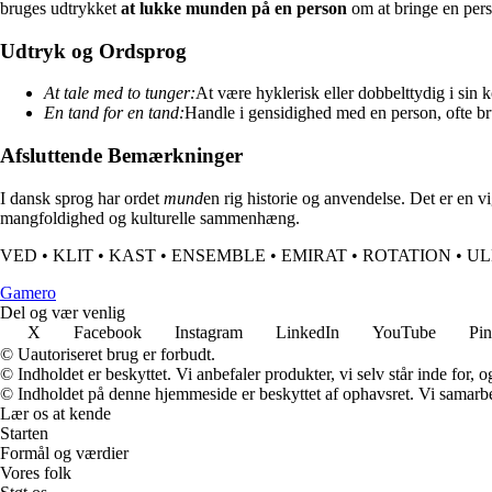
bruges udtrykket
at lukke munden på en person
om at bringe en perso
Udtryk og Ordsprog
At tale med to tunger:
At være hyklerisk eller dobbelttydig i sin
En tand for en tand:
Handle i gensidighed med en person, ofte 
Afsluttende Bemærkninger
I dansk sprog har ordet
mund
en rig historie og anvendelse. Det er en v
mangfoldighed og kulturelle sammenhæng.
VED
•
KLIT
•
KAST
•
ENSEMBLE
•
EMIRAT
•
ROTATION
•
UL
G
amero
Del og vær venlig
X
Facebook
Instagram
LinkedIn
YouTube
Pin
© Uautoriseret brug er forbudt.
© Indholdet er beskyttet. Vi anbefaler produkter, vi selv står inde for
© Indholdet på denne hjemmeside er beskyttet af ophavsret. Vi samarbe
Lær os at kende
Starten
Formål og værdier
Vores folk