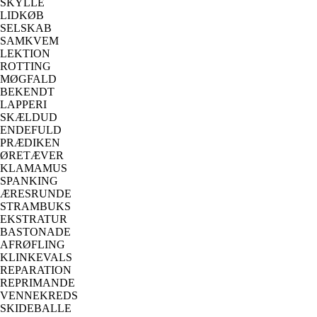
SKYLLE
LIDKØB
SELSKAB
SAMKVEM
LEKTION
ROTTING
MØGFALD
BEKENDT
LAPPERI
SKÆLDUD
ENDEFULD
PRÆDIKEN
ØRETÆVER
KLAMAMUS
SPANKING
ÆRESRUNDE
STRAMBUKS
EKSTRATUR
BASTONADE
AFRØFLING
KLINKEVALS
REPARATION
REPRIMANDE
VENNEKREDS
SKIDEBALLE