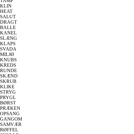
TAMP
KLIN
HEAT
SALUT
DRAGT
BALLE
KANEL
SLÆNG
KLAPS
SVADA
MILJØ
KNUBS
KREDS
RUNDE
SKÆND
SKRUB
KLIKE
STRYG
PRYGL
BØRST
PRÆKEN
OPSANG
GANGOM
SAMVÆR
RØFFEL