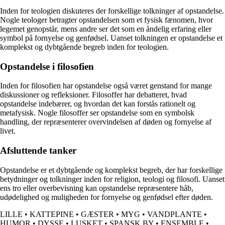
Inden for teologien diskuteres der forskellige tolkninger af opstandelse.
Nogle teologer betragter opstandelsen som et fysisk fænomen, hvor
legemet genopstår, mens andre ser det som en åndelig erfaring eller
symbol på fornyelse og genfødsel. Uanset tolkningen er opstandelse et
komplekst og dybtgående begreb inden for teologien.
Opstandelse i filosofien
Inden for filosofien har opstandelse også været genstand for mange
diskussioner og refleksioner. Filosoffer har debatteret, hvad
opstandelse indebærer, og hvordan det kan forstås rationelt og
metafysisk. Nogle filosoffer ser opstandelse som en symbolsk
handling, der repræsenterer overvindelsen af døden og fornyelse af
livet.
Afsluttende tanker
Opstandelse er et dybtgående og komplekst begreb, der har forskellige
betydninger og tolkninger inden for religion, teologi og filosofi. Uanset
ens tro eller overbevisning kan opstandelse repræsentere håb,
udødelighed og muligheden for fornyelse og genfødsel efter døden.
LILLE
•
KATTEPINE
•
GÆSTER
•
MYG
•
VANDPLANTE
•
HUMOR
•
DYSSE
•
LUSKET
•
SPANSK BY
•
ENSEMBLE
•