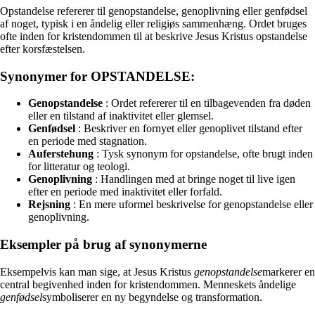
Opstandelse refererer til genopstandelse, genoplivning eller genfødsel
af noget, typisk i en åndelig eller religiøs sammenhæng. Ordet bruges
ofte inden for kristendommen til at beskrive Jesus Kristus opstandelse
efter korsfæstelsen.
Synonymer for OPSTANDELSE:
Genopstandelse
: Ordet refererer til en tilbagevenden fra døden
eller en tilstand af inaktivitet eller glemsel.
Genfødsel
: Beskriver en fornyet eller genoplivet tilstand efter
en periode med stagnation.
Auferstehung
: Tysk synonym for opstandelse, ofte brugt inden
for litteratur og teologi.
Genoplivning
: Handlingen med at bringe noget til live igen
efter en periode med inaktivitet eller forfald.
Rejsning
: En mere uformel beskrivelse for genopstandelse eller
genoplivning.
Eksempler på brug af synonymerne
Eksempelvis kan man sige, at Jesus Kristus
genopstandelse
markerer en
central begivenhed inden for kristendommen. Menneskets åndelige
genfødsel
symboliserer en ny begyndelse og transformation.