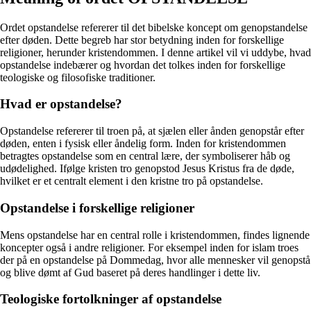
Ordet opstandelse refererer til det bibelske koncept om genopstandelse
efter døden. Dette begreb har stor betydning inden for forskellige
religioner, herunder kristendommen. I denne artikel vil vi uddybe, hvad
opstandelse indebærer og hvordan det tolkes inden for forskellige
teologiske og filosofiske traditioner.
Hvad er opstandelse?
Opstandelse refererer til troen på, at sjælen eller ånden genopstår efter
døden, enten i fysisk eller åndelig form. Inden for kristendommen
betragtes opstandelse som en central lære, der symboliserer håb og
udødelighed. Ifølge kristen tro genopstod Jesus Kristus fra de døde,
hvilket er et centralt element i den kristne tro på opstandelse.
Opstandelse i forskellige religioner
Mens opstandelse har en central rolle i kristendommen, findes lignende
koncepter også i andre religioner. For eksempel inden for islam troes
der på en opstandelse på Dommedag, hvor alle mennesker vil genopstå
og blive dømt af Gud baseret på deres handlinger i dette liv.
Teologiske fortolkninger af opstandelse