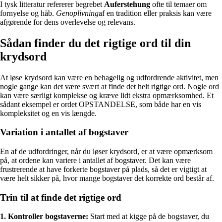
I tysk litteratur refererer begrebet
Auferstehung
ofte til temaer om
fornyelse og håb.
Genoplivning
af en tradition eller praksis kan være
afgørende for dens overlevelse og relevans.
Sådan finder du det rigtige ord til din
krydsord
At løse krydsord kan være en behagelig og udfordrende aktivitet, men
nogle gange kan det være svært at finde det helt rigtige ord. Nogle ord
kan være særligt komplekse og kræve lidt ekstra opmærksomhed. Et
sådant eksempel er ordet OPSTANDELSE, som både har en vis
kompleksitet og en vis længde.
Variation i antallet af bogstaver
En af de udfordringer, når du løser krydsord, er at være opmærksom
på, at ordene kan variere i antallet af bogstaver. Det kan være
frustrerende at have forkerte bogstaver på plads, så det er vigtigt at
være helt sikker på, hvor mange bogstaver det korrekte ord består af.
Trin til at finde det rigtige ord
1. Kontroller bogstaverne:
Start med at kigge på de bogstaver, du