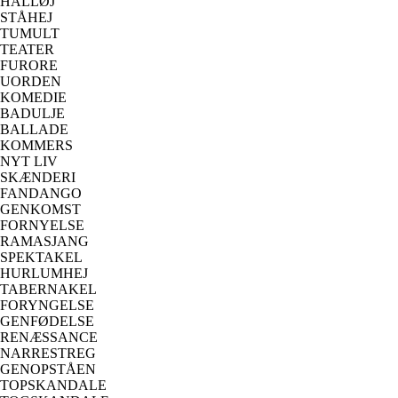
HALLØJ
STÅHEJ
TUMULT
TEATER
FURORE
UORDEN
KOMEDIE
BADULJE
BALLADE
KOMMERS
NYT LIV
SKÆNDERI
FANDANGO
GENKOMST
FORNYELSE
RAMASJANG
SPEKTAKEL
HURLUMHEJ
TABERNAKEL
FORYNGELSE
GENFØDELSE
RENÆSSANCE
NARRESTREG
GENOPSTÅEN
TOPSKANDALE