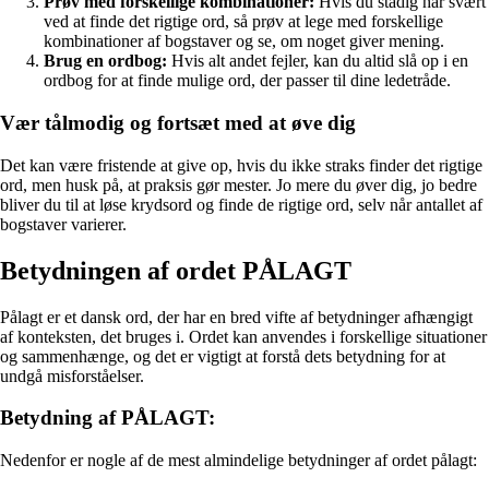
Prøv med forskellige kombinationer:
Hvis du stadig har svært
ved at finde det rigtige ord, så prøv at lege med forskellige
kombinationer af bogstaver og se, om noget giver mening.
Brug en ordbog:
Hvis alt andet fejler, kan du altid slå op i en
ordbog for at finde mulige ord, der passer til dine ledetråde.
Vær tålmodig og fortsæt med at øve dig
Det kan være fristende at give op, hvis du ikke straks finder det rigtige
ord, men husk på, at praksis gør mester. Jo mere du øver dig, jo bedre
bliver du til at løse krydsord og finde de rigtige ord, selv når antallet af
bogstaver varierer.
Betydningen af ordet PÅLAGT
Pålagt er et dansk ord, der har en bred vifte af betydninger afhængigt
af konteksten, det bruges i. Ordet kan anvendes i forskellige situationer
og sammenhænge, og det er vigtigt at forstå dets betydning for at
undgå misforståelser.
Betydning af PÅLAGT:
Nedenfor er nogle af de mest almindelige betydninger af ordet pålagt: