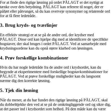
For at finde den rigtige løsning på ordet PÅLAGT er det nyttigt at
tænke over dets betydning. PÅLAGT kan referere til noget, der er
påført eller påtvunget, så du kan overveje synonymer og relaterede ord
for at få flere ledetråde.
3. Brug kryds- og tværlinjer
En effektiv strategi er at se på de andre ord, der krydser med
PÅLAGT. Disse ord kan hjælpe dig med at identificere de specifikke
bogstaver, der skal bruges i ordet PÅLAGT. Ved at samarbejde med
krydsningsordene kan du opnå større klarhed om løsningen.
4. Prøv forskellige kombinationer
Hvis du har nogle ledetråde fra de andre ord i krydsordet, kan du
begynde at eksperimentere med forskellige bogstavkombinationer for
PÅLAGT. Ved at prøve forskellige muligheder kan du langsomt
nærme dig den korrekte løsning.
5. Tjek din løsning
Når du mener, at du har fundet den rigtige løsning på PÅLAGT, skal
du dobbelttjekke den ved at se på de omkringliggende ord og sikre dig,
at det passer ind i krydsordet som helhed. På den måde kan du være