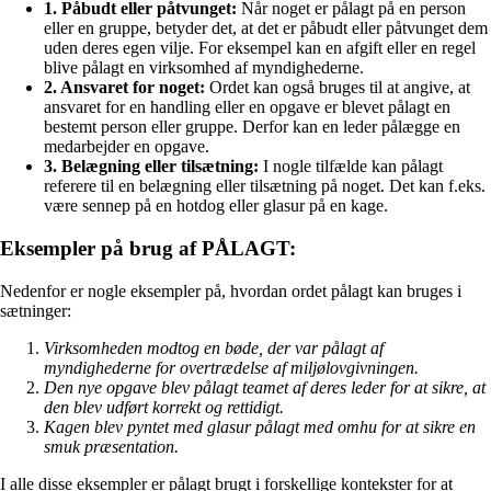
1. Påbudt eller påtvunget:
Når noget er pålagt på en person
eller en gruppe, betyder det, at det er påbudt eller påtvunget dem
uden deres egen vilje. For eksempel kan en afgift eller en regel
blive pålagt en virksomhed af myndighederne.
2. Ansvaret for noget:
Ordet kan også bruges til at angive, at
ansvaret for en handling eller en opgave er blevet pålagt en
bestemt person eller gruppe. Derfor kan en leder pålægge en
medarbejder en opgave.
3. Belægning eller tilsætning:
I nogle tilfælde kan pålagt
referere til en belægning eller tilsætning på noget. Det kan f.eks.
være sennep på en hotdog eller glasur på en kage.
Eksempler på brug af PÅLAGT:
Nedenfor er nogle eksempler på, hvordan ordet pålagt kan bruges i
sætninger:
Virksomheden modtog en bøde, der var pålagt af
myndighederne for overtrædelse af miljølovgivningen.
Den nye opgave blev pålagt teamet af deres leder for at sikre, at
den blev udført korrekt og rettidigt.
Kagen blev pyntet med glasur pålagt med omhu for at sikre en
smuk præsentation.
I alle disse eksempler er pålagt brugt i forskellige kontekster for at