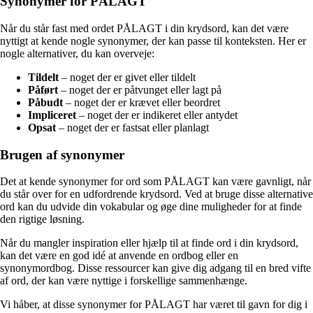
Synonymer for PÅLAGT
Når du står fast med ordet PÅLAGT i din krydsord, kan det være
nyttigt at kende nogle synonymer, der kan passe til konteksten. Her er
nogle alternativer, du kan overveje:
Tildelt
– noget der er givet eller tildelt
Påført
– noget der er påtvunget eller lagt på
Påbudt
– noget der er krævet eller beordret
Impliceret
– noget der er indikeret eller antydet
Opsat
– noget der er fastsat eller planlagt
Brugen af synonymer
Det at kende synonymer for ord som PÅLAGT kan være gavnligt, når
du står over for en udfordrende krydsord. Ved at bruge disse alternative
ord kan du udvide din vokabular og øge dine muligheder for at finde
den rigtige løsning.
Når du mangler inspiration eller hjælp til at finde ord i din krydsord,
kan det være en god idé at anvende en ordbog eller en
synonymordbog. Disse ressourcer kan give dig adgang til en bred vifte
af ord, der kan være nyttige i forskellige sammenhænge.
Vi håber, at disse synonymer for PÅLAGT har været til gavn for dig i