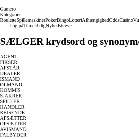
G
amero
Kategorier
Roulette
Spillemaskiner
Poker
Bingo
Lotteri
Afhængighed
Odds
Casino
Vu
Log på
Tilmeld dig
Nyhedsbreve
SÆLGER krydsord og synonym
AGENT
FIKSER
AFSTÅR
DEALER
ISMAND
ØLMAND
KOMMIS
SJAKRER
SPILLER
HANDLER
REJSENDE
AFSÆTTER
OPSÆTTER
AVISMAND
FALBYDER