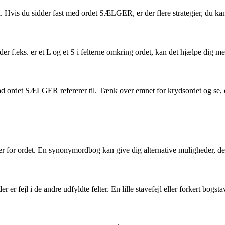
. Hvis du sidder fast med ordet SÆLGER, er der flere strategier, du ka
f.eks. er et L og et S i felterne omkring ordet, kan det hjælpe dig med 
hvad ordet SÆLGER refererer til. Tænk over emnet for krydsordet og se,
for ordet. En synonymordbog kan give dig alternative muligheder, der p
 er fejl i de andre udfyldte felter. En lille stavefejl eller forkert bog