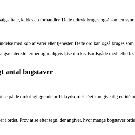
 salgsaftale, kaldes en forhandler. Dette udtryk bruges også som en syn
bindelse med køb af varer eller tjenester. Dette ord kan også bruges s
lgsrelaterede termer og muligvis løse din krydsordsgåde med lethed. Øv
gt antal bogstaver
p at se på de omkringliggende ord i krydsordet. Det kan give dig en idé
r i ordet. Prøv at se efter tegn, der angiver, hvor mange bogstaver orde