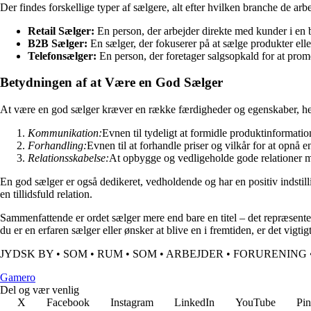
Der findes forskellige typer af sælgere, alt efter hvilken branche de arbe
Retail Sælger:
En person, der arbejder direkte med kunder i en bu
B2B Sælger:
En sælger, der fokuserer på at sælge produkter eller
Telefonsælger:
En person, der foretager salgsopkald for at prom
Betydningen af at Være en God Sælger
At være en god sælger kræver en række færdigheder og egenskaber, h
Kommunikation:
Evnen til tydeligt at formidle produktinformati
Forhandling:
Evnen til at forhandle priser og vilkår for at opnå e
Relationsskabelse:
At opbygge og vedligeholde gode relationer m
En god sælger er også dedikeret, vedholdende og har en positiv indsti
en tillidsfuld relation.
Sammenfattende er ordet sælger mere end bare en titel – det repræsent
du er en erfaren sælger eller ønsker at blive en i fremtiden, er det vigt
JYDSK BY
•
SOM
•
RUM
•
SOM
•
ARBEJDER
•
FORURENING
G
amero
Del og vær venlig
X
Facebook
Instagram
LinkedIn
YouTube
Pin