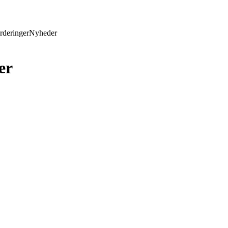
rderinger
Nyheder
er