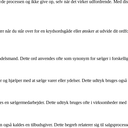
e processen og ikke give op, selv når det virker udfordrende. Med di
r når du står over for en krydsordsgåde eller ønsker at udvide dit ordfo
 handelsmand. Dette ord anvendes ofte som synonym for sælger i forske
der og hjælper med at sælge varer eller ydelser. Dette udtryk bruges og
ldes en sælgermedarbejder. Dette udtryk bruges ofte i virksomheder med 
kan også kaldes en tilbudsgiver. Dette begreb relaterer sig til salgsproc