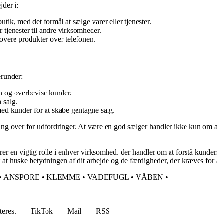
jder i:
tik, med det formål at sælge varer eller tjenester.
 tjenester til andre virksomheder.
overe produkter over telefonen.
erunder:
on og overbevise kunder.
n salg.
ed kunder for at skabe gentagne salg.
lling over for udfordringer. At være en god sælger handler ikke kun om
erer en vigtig rolle i enhver virksomhed, der handler om at forstå kun
igt at huske betydningen af dit arbejde og de færdigheder, der kræves for
•
ANSPORE
•
KLEMME
•
VADEFUGL
•
VÅBEN
•
terest
TikTok
Mail
RSS