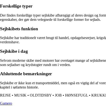
Forskellige typer
Der findes forskellige typer sejlskibe afhængigt af deres design og for
egenskaber, der gør dem velegnede til forskellige former for sejlads.
Sejlskibets funktion
Sejlskibe har traditionelt været brugt til handel, opdagelsesrejser, krig
verdenshave.
Sejlskibe i dag
Selvom moderne skibe med motorer har overtaget mange af sejlskibenes ro
som sejladser og krydstogter rundt om i verden.
Afsluttende bemærkninger
Sejlskibe er ikke kun et transportmiddel, men også en vigtig del af vore
kapitel i søfartens historie.
REJSE
•
MUSIK
•
OLDTIDSBY
•
JOB
•
HØNSEFUGL
•
KRUKK
G
amero