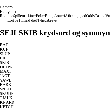
G
amero
Kategorier
Roulette
Spillemaskiner
Poker
Bingo
Lotteri
Afhængighed
Odds
Casino
Vu
Log på
Tilmeld dig
Nyhedsbreve
SEJLSKIB krydsord og synony
BÅD
KUF
SLUP
BRIG
SKIB
DHOW
MAXI
JAGT
YAWL
BARK
SNAU
SKUDE
TJALK
KNARR
KETCH