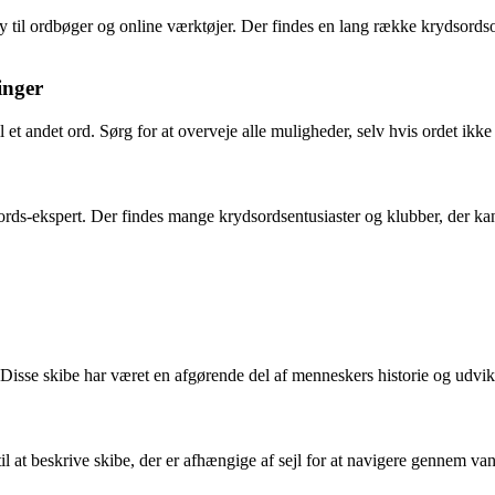
 ty til ordbøger og online værktøjer. Der findes en lang række krydsords
inger
 et andet ord. Sørg for at overveje alle muligheder, selv hvis ordet ikk
sords-ekspert. Der findes mange krydsordsentusiaster og klubber, der kan v
aft. Disse skibe har været en afgørende del af menneskers historie og udv
l at beskrive skibe, der er afhængige af sejl for at navigere gennem vand