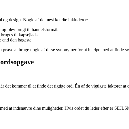
ål og design. Nogle af de mest kendte inkluderer:
 og blev brugt til handelsformål.
 bruges til kapsejlads.
re end den bageste.
u prøve at bruge nogle af disse synonymer for at hjælpe med at finde sv
dsordsopgave
et kommer til at finde det rigtige ord. Én af de vigtigste faktorer at ov
med at indsnævre dine muligheder. Hvis ordet du leder efter er SEJLSKIB,