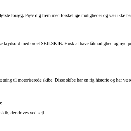
 første forsøg. Prøv dig frem med forskellige muligheder og vær ikke ban
 at løse krydsord med ordet SEJLSKIB. Husk at have tålmodighed og nyd 
modsætning til motoriserede skibe. Disse skibe har en rig historie og har
b:
kib, der drives ved sejl.