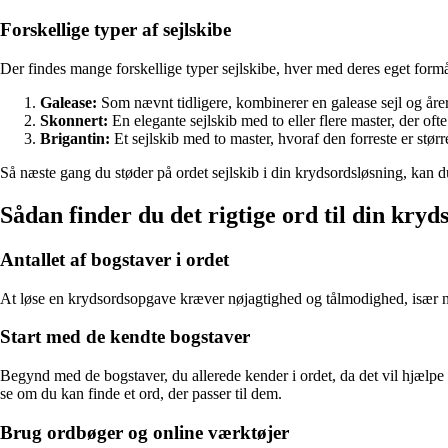
Forskellige typer af sejlskibe
Der findes mange forskellige typer sejlskibe, hver med deres eget form
Galease:
Som nævnt tidligere, kombinerer en galease sejl og årer
Skonnert:
En elegante sejlskib med to eller flere master, der ofte
Brigantin:
Et sejlskib med to master, hvoraf den forreste er stør
Så næste gang du støder på ordet sejlskib i din krydsordsløsning, kan d
Sådan finder du det rigtige ord til din kry
Antallet af bogstaver i ordet
At løse en krydsordsopgave kræver nøjagtighed og tålmodighed, især når d
Start med de kendte bogstaver
Begynd med de bogstaver, du allerede kender i ordet, da det vil hjælpe 
se om du kan finde et ord, der passer til dem.
Brug ordbøger og online værktøjer