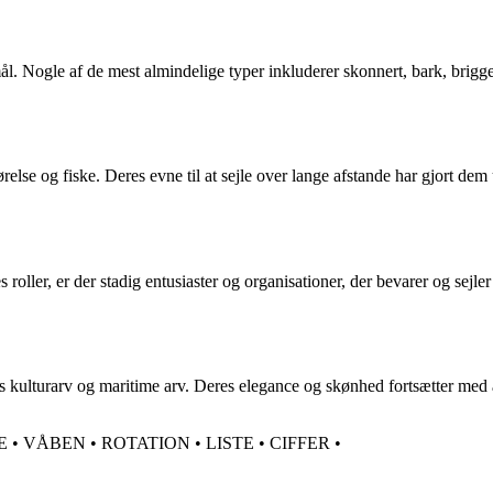
mål. Nogle af de mest almindelige typer inkluderer skonnert, bark, brigg
sførelse og fiske. Deres evne til at sejle over lange afstande har gjort 
ller, er der stadig entusiaster og organisationer, der bevarer og sejler
s kulturarv og maritime arv. Deres elegance og skønhed fortsætter med at
E
•
VÅBEN
•
ROTATION
•
LISTE
•
CIFFER
•