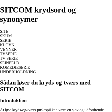
SITCOM krydsord og
synonymer
SITE
SKUM
SERIE
KLOVN
VENNER
TVSERIE
TV SERIE
SEINFELD
KOMEDIESERIE
UNDERHOLDNING
Sådan løser du kryds-og-tværs med
SITCOM
Introduktion
At løse kryds-og-tværs puslespil kan være en sjov og udfordrende