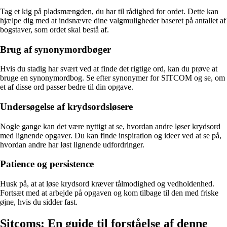
Tag et kig på pladsmængden, du har til rådighed for ordet. Dette kan
hjælpe dig med at indsnævre dine valgmuligheder baseret på antallet af
bogstaver, som ordet skal bestå af.
Brug af synonymordbøger
Hvis du stadig har svært ved at finde det rigtige ord, kan du prøve at
bruge en synonymordbog. Se efter synonymer for SITCOM og se, om
et af disse ord passer bedre til din opgave.
Undersøgelse af krydsordsløsere
Nogle gange kan det være nyttigt at se, hvordan andre løser krydsord
med lignende opgaver. Du kan finde inspiration og ideer ved at se på,
hvordan andre har løst lignende udfordringer.
Patience og persistence
Husk på, at at løse krydsord kræver tålmodighed og vedholdenhed.
Fortsæt med at arbejde på opgaven og kom tilbage til den med friske
øjne, hvis du sidder fast.
Sitcoms: En guide til forståelse af denne