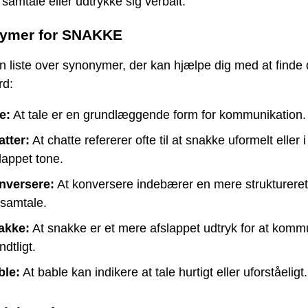
samtale eller udtrykke sig verbalt.
ymer for SNAKKE
n liste over synonymer, der kan hjælpe dig med at finde 
rd:
e:
At tale er en grundlæggende form for kommunikation.
tter:
At chatte refererer ofte til at snakke uformelt eller i
lappet tone.
nversere:
At konversere indebærer en mere struktureret
 samtale.
akke:
At snakke er et mere afslappet udtryk for at komm
dtligt.
ble:
At bable kan indikere at tale hurtigt eller uforståeligt.