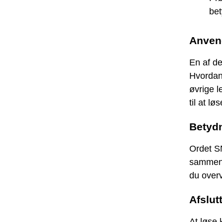
bet
Anvend
En af de
Hvordan
øvrige l
til at 
Betyd
Ordet SN
sammenh
du overv
Afslut
At løse