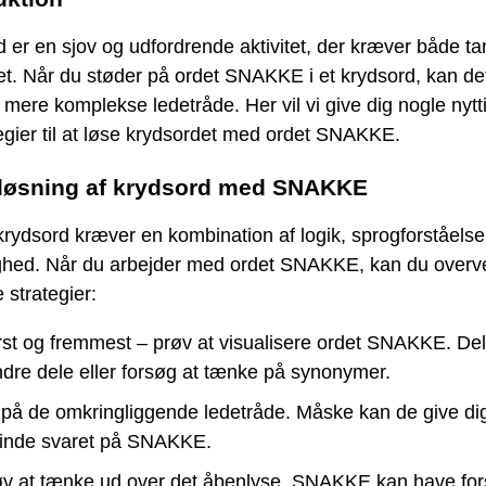
 er en sjov og udfordrende aktivitet, der kræver både t
tet. Når du støder på ordet SNAKKE i et krydsord, kan d
 mere komplekse ledetråde. Her vil vi give dig nogle nytti
egier til at løse krydsordet med ordet SNAKKE.
l løsning af krydsord med SNAKKE
krydsord kræver en kombination af logik, sprogforståelse
ghed. Når du arbejder med ordet SNAKKE, kan du overv
 strategier:
st og fremmest – prøv at visualisere ordet SNAKKE. Del 
dre dele eller forsøg at tænke på synonymer.
på de omkringliggende ledetråde. Måske kan de give dig 
finde svaret på SNAKKE.
v at tænke ud over det åbenlyse. SNAKKE kan have fors