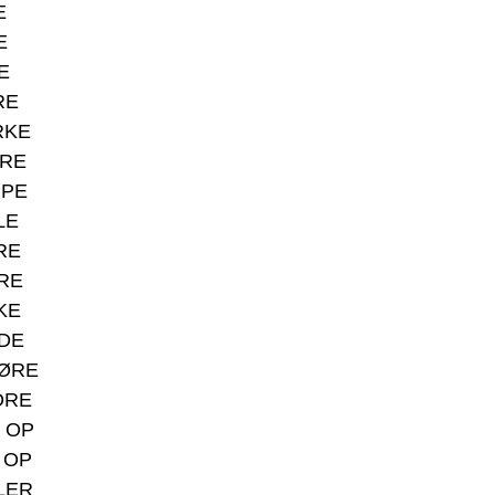
E
E
E
RE
RKE
RE
PE
LE
RE
RE
KE
DE
ØRE
DRE
 OP
 OP
LER