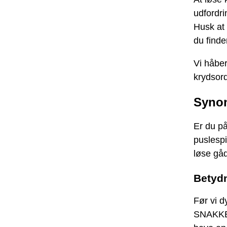
udfordri
Husk at 
du finde
Vi håber
krydsor
Syno
Er du på
puslesp
løse gå
Betyd
Før vi d
SNAKKE. 