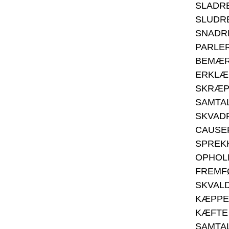
SLADR
SLUDR
SNADR
PARLE
BEMÆ
ERKLÆ
SKRÆP
SAMTA
SKVAD
CAUSE
SPREK
OPHOL
FREMF
SKVAL
KÆPPE
KÆFTE
SAMTA