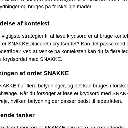
ydninger og bruges på forskellige måder.
else af kontekst
 vigtigste strategier til at løse krydsord er at bruge konte
 er SNAKKE placeret i krydsordet? Kan det passe med 
edetråde? Ved at tænke på konteksten kan du få flere le
løse krydsordet med SNAKKE.
ningen af ordet SNAKKE
AKKE har flere betydninger, og det kan bruges i forskel
ænge. Når du forsøger at løse et krydsord med SNAKK
eje, hvilken betydning der passer bedst til ledetråden.
tende tanker
 krydsord med ordet SNAKKE kan være en spændende