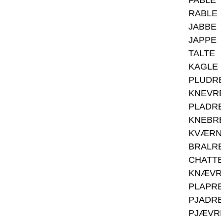
FABLE
RABLE
JABBE
JAPPE
TALTE
KAGLE
PLUDR
KNEVR
PLADR
KNEBR
KVÆR
BRALR
CHATT
KNÆV
PLAPR
PJADR
PJÆVR