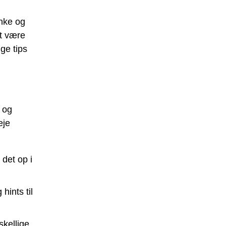
anke og
et være
ge tips
 og
eje
det op i
hints til
kellige