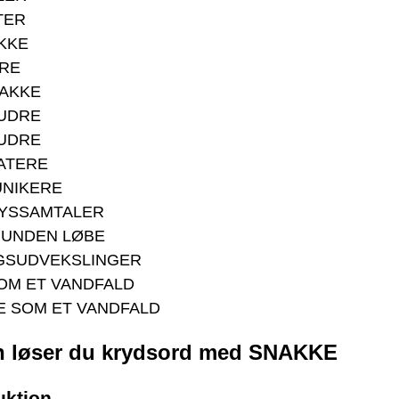
TER
KKE
ARE
AKKE
UDRE
UDRE
ATERE
NIKERE
YSSAMTALER
MUNDEN LØBE
GSUDVEKSLINGER
OM ET VANDFALD
E SOM ET VANDFALD
 løser du krydsord med SNAKKE
uktion