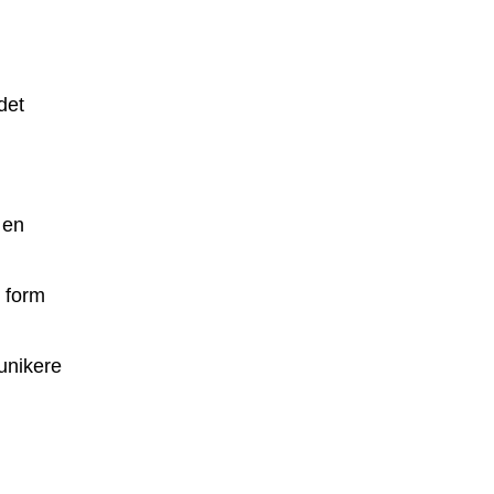
det
 en
 form
unikere