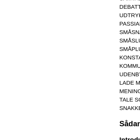
DEBAT
UDTRY
PASSI
SMÅSN
SMÅSL
SMÅPL
KONST
KOMMU
UDENB
LADE 
MENIN
TALE S
SNAKK
Sådan
Introd