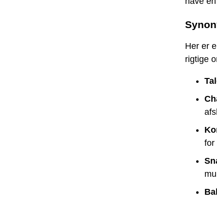
have en 
Synon
Her er e
rigtige o
Tal
Cha
afs
Ko
for
Sn
mun
Ba