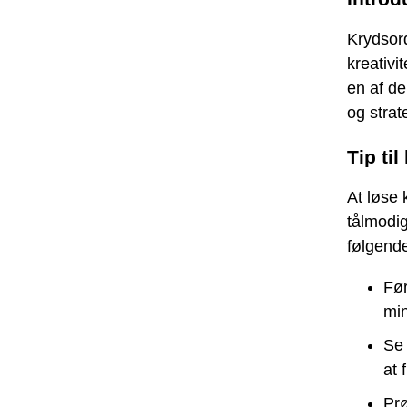
Krydsord
kreativi
en af de
og strat
Tip ti
At løse 
tålmodi
følgende
Før
min
Se 
at 
Prø