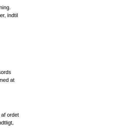
ning.
, indtil
sords
 med at
 af ordet
tligt,