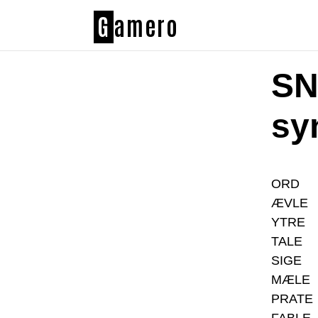
G
amero
SN
sy
ORD
ÆVLE
YTRE
TALE
SIGE
MÆLE
PRATE