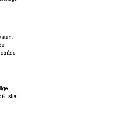
ksten.
de
detråde
lige
E, skal