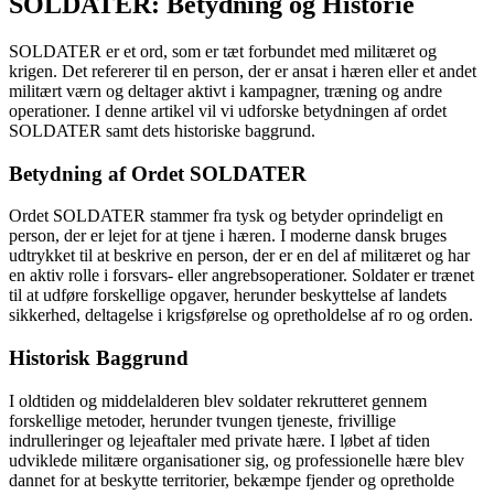
SOLDATER: Betydning og Historie
SOLDATER er et ord, som er tæt forbundet med militæret og
krigen. Det refererer til en person, der er ansat i hæren eller et andet
militært værn og deltager aktivt i kampagner, træning og andre
operationer. I denne artikel vil vi udforske betydningen af ordet
SOLDATER samt dets historiske baggrund.
Betydning af Ordet SOLDATER
Ordet SOLDATER stammer fra tysk og betyder oprindeligt en
person, der er lejet for at tjene i hæren. I moderne dansk bruges
udtrykket til at beskrive en person, der er en del af militæret og har
en aktiv rolle i forsvars- eller angrebsoperationer. Soldater er trænet
til at udføre forskellige opgaver, herunder beskyttelse af landets
sikkerhed, deltagelse i krigsførelse og opretholdelse af ro og orden.
Historisk Baggrund
I oldtiden og middelalderen blev soldater rekrutteret gennem
forskellige metoder, herunder tvungen tjeneste, frivillige
indrulleringer og lejeaftaler med private hære. I løbet af tiden
udviklede militære organisationer sig, og professionelle hære blev
dannet for at beskytte territorier, bekæmpe fjender og opretholde