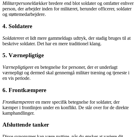
Militærpersonel
dækker bredere end blot soldater og omfatter enhver
person, der arbejder inden for militæret, herunder officerer, soldater
og støttemedarbejdere.
4. Soldatere
Soldatere
er et lidt mere gammeldags udtryk, der stadig bruges til at
beskrive soldater. Det har en mere traditionel klang.
5. Værnepligtige
Værnepligtige
er en betegnelse for personer, der er underlagt
værnepligt og dermed skal gennemgå militær træning og tjeneste i
en vis periode.
6. Frontkæmpere
Frontkæmpere
er en mere specifik betegnelse for soldater, der
kæmper i frontlinjen under en konflikt. De står over for de direkte
kamphandlinger.
Afsluttende tanker
Disse synonymer kan være nyttige, når du ønsker at variere dit