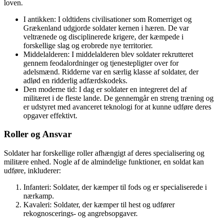
loven.
I antikken: I oldtidens civilisationer som Romerriget og
Grækenland udgjorde soldater kernen i hæren. De var
veltrænede og disciplinerede krigere, der kæmpede i
forskellige slag og erobrede nye territorier.
Middelalderen: I middelalderen blev soldater rekrutteret
gennem feodalordninger og tjenestepligter over for
adelsmænd. Ridderne var en særlig klasse af soldater, der
adlød en ridderlig adfærdskodeks.
Den moderne tid: I dag er soldater en integreret del af
militæret i de fleste lande. De gennemgår en streng træning og
er udstyret med avanceret teknologi for at kunne udføre deres
opgaver effektivt.
Roller og Ansvar
Soldater har forskellige roller afhængigt af deres specialisering og
militære enhed. Nogle af de almindelige funktioner, en soldat kan
udføre, inkluderer:
Infanteri: Soldater, der kæmper til fods og er specialiserede i
nærkamp.
Kavaleri: Soldater, der kæmper til hest og udfører
rekognoscerings- og angrebsopgaver.