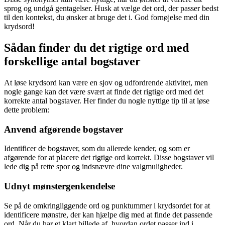
sprog og undgå gentagelser. Husk at vælge det ord, der passer bedst
til den kontekst, du ønsker at bruge det i. God fornøjelse med din
krydsord!
Sådan finder du det rigtige ord med
forskellige antal bogstaver
At løse krydsord kan være en sjov og udfordrende aktivitet, men
nogle gange kan det være svært at finde det rigtige ord med det
korrekte antal bogstaver. Her finder du nogle nyttige tip til at løse
dette problem:
Anvend afgørende bogstaver
Identificer de bogstaver, som du allerede kender, og som er
afgørende for at placere det rigtige ord korrekt. Disse bogstaver vil
lede dig på rette spor og indsnævre dine valgmuligheder.
Udnyt mønstergenkendelse
Se på de omkringliggende ord og punktummer i krydsordet for at
identificere mønstre, der kan hjælpe dig med at finde det passende
ord. Når du har et klart billede af, hvordan ordet passer ind i