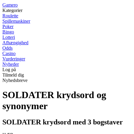
G
amero
Kategorier
Roulette
Spillemaskiner
Poker
Bingo
Lotteri
Afhængighed
Odds
Casino
Vurderinger
Nyheder
Log på
Tilmeld dig
Nyhedsbreve
SOLDATER krydsord og
synonymer
SOLDATER krydsord med 3 bogstaver