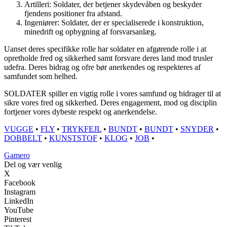
Artilleri: Soldater, der betjener skydevåben og beskyder
fjendens positioner fra afstand.
Ingeniører: Soldater, der er specialiserede i konstruktion,
minedrift og opbygning af forsvarsanlæg.
Uanset deres specifikke rolle har soldater en afgørende rolle i at
opretholde fred og sikkerhed samt forsvare deres land mod trusler
udefra. Deres bidrag og ofre bør anerkendes og respekteres af
samfundet som helhed.
SOLDATER spiller en vigtig rolle i vores samfund og bidrager til at
sikre vores fred og sikkerhed. Deres engagement, mod og disciplin
fortjener vores dybeste respekt og anerkendelse.
VUGGE
•
FLY
•
TRYKFEJL
•
BUNDT
•
BUNDT
•
SNYDER
•
DOBBELT
•
KUNSTSTOF
•
KLOG
•
JOB
•
G
amero
Del og vær venlig
X
Facebook
Instagram
LinkedIn
YouTube
Pinterest