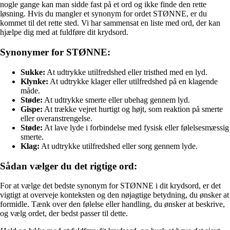
nogle gange kan man sidde fast på et ord og ikke finde den rette
løsning. Hvis du mangler et synonym for ordet STØNNE, er du
kommet til det rette sted. Vi har sammensat en liste med ord, der kan
hjælpe dig med at fuldføre dit krydsord.
Synonymer for STØNNE:
Sukke:
At udtrykke utilfredshed eller tristhed med en lyd.
Klynke:
At udtrykke klager eller utilfredshed på en klagende
måde.
Støde:
At udtrykke smerte eller ubehag gennem lyd.
Gispe:
At trække vejret hurtigt og højt, som reaktion på smerte
eller overanstrengelse.
Støde:
At lave lyde i forbindelse med fysisk eller følelsesmæssig
smerte.
Klag:
At udtrykke utilfredshed eller sorg gennem lyde.
Sådan vælger du det rigtige ord:
For at vælge det bedste synonym for STØNNE i dit krydsord, er det
vigtigt at overveje konteksten og den nøjagtige betydning, du ønsker at
formidle. Tænk over den følelse eller handling, du ønsker at beskrive,
og vælg ordet, der bedst passer til dette.