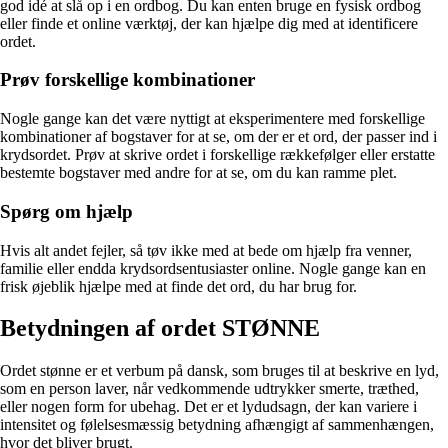
god idé at slå op i en ordbog. Du kan enten bruge en fysisk ordbog
eller finde et online værktøj, der kan hjælpe dig med at identificere
ordet.
Prøv forskellige kombinationer
Nogle gange kan det være nyttigt at eksperimentere med forskellige
kombinationer af bogstaver for at se, om der er et ord, der passer ind i
krydsordet. Prøv at skrive ordet i forskellige rækkefølger eller erstatte
bestemte bogstaver med andre for at se, om du kan ramme plet.
Spørg om hjælp
Hvis alt andet fejler, så tøv ikke med at bede om hjælp fra venner,
familie eller endda krydsordsentusiaster online. Nogle gange kan en
frisk øjeblik hjælpe med at finde det ord, du har brug for.
Betydningen af ordet STØNNE
Ordet stønne er et verbum på dansk, som bruges til at beskrive en lyd,
som en person laver, når vedkommende udtrykker smerte, træthed,
eller nogen form for ubehag. Det er et lydudsagn, der kan variere i
intensitet og følelsesmæssig betydning afhængigt af sammenhængen,
hvor det bliver brugt.