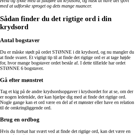
Held og lykke med at fuldføre dit krydsord, og husk at have det sjovt
med at udforske sproget og dets mange nuancer.
Sådan finder du det rigtige ord i din
krydsord
Antal bogstaver
Du er måske stødt på ordet STØNNE i dit krydsord, og nu mangler du
at finde svaret. Et vigtigt tip til at finde det rigtige ord er at tage højde
for, hvor mange bogstaver ordet består af. I dette tilfælde har ordet
STØNNE 6 bogstaver.
Gå efter mønstret
Tag et kig på de andre krydsordsopgaver i krydsordet for at se, om der
er nogen ledetråde, der kan hjælpe dig med at finde det rigtige ord.
Nogle gange kan et ord være en del af et mønster eller have en relation
til de omkringliggende ord.
Brug en ordbog
Hvis du fortsat har svært ved at finde det rigtige ord, kan det være en