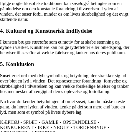
Ifølge nogle filosofiske traditioner kan
suset
også betragtes som en
påmindelse om den konstante forandring i tilværelsen. Lyden af
vinden, der suser forbi, minder os om livets skrøbelighed og det evigt
skiftende natur.
4. Kulturel og Kunstnerisk Indflydelse
I kunsten bruges
suset
ofte som et motiv for at skabe stemning og
dybde i værket. Kunstnere kan bruge lydeffekter eller billedsprog, der
henviser til
suset
for at vække følelser og tanker hos deres publikum.
5. Konklusion
Suset
er et ord med dyb symbolik og betydning, der strækker sig ud
over blot en lyd i vinden. Det repræsenterer forandring, fornyelse og
skrøbelighed i tilværelsen og kan vække forskellige følelser og tanker
hos mennesker afhængigt af deres oplevelse og fortolkning.
Nu hvor du kender betydningen af ordet
suset
, kan du måske næste
gang, du hører lyden af vinden, tænke på det som mere end bare en
lyd, men som et symbol på livets dybere lag.
KÆPHØJ
•
SPJÆT
•
GAMLE
•
OPSTANDELSE
•
KONKURRENT
•
IKKE
•
NEGLE
•
TORDENBYGE
•