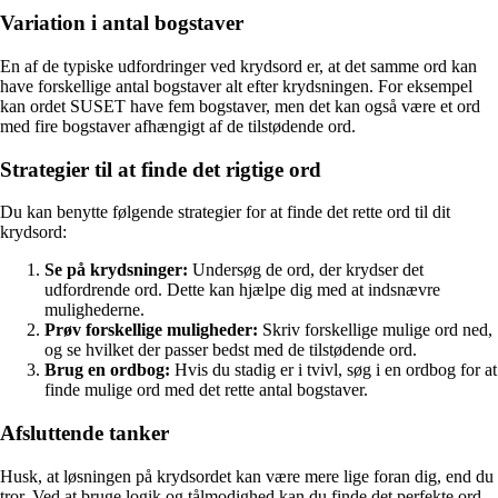
Variation i antal bogstaver
En af de typiske udfordringer ved krydsord er, at det samme ord kan
have forskellige antal bogstaver alt efter krydsningen. For eksempel
kan ordet SUSET have fem bogstaver, men det kan også være et ord
med fire bogstaver afhængigt af de tilstødende ord.
Strategier til at finde det rigtige ord
Du kan benytte følgende strategier for at finde det rette ord til dit
krydsord:
Se på krydsninger:
Undersøg de ord, der krydser det
udfordrende ord. Dette kan hjælpe dig med at indsnævre
mulighederne.
Prøv forskellige muligheder:
Skriv forskellige mulige ord ned,
og se hvilket der passer bedst med de tilstødende ord.
Brug en ordbog:
Hvis du stadig er i tvivl, søg i en ordbog for at
finde mulige ord med det rette antal bogstaver.
Afsluttende tanker
Husk, at løsningen på krydsordet kan være mere lige foran dig, end du
tror. Ved at bruge logik og tålmodighed kan du finde det perfekte ord