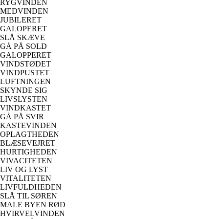
RYGVINDEN
MEDVINDEN
JUBILERET
GALOPERET
SLÅ SKÆVE
GÅ PÅ SOLD
GALOPPERET
VINDSTØDET
VINDPUSTET
LUFTNINGEN
SKYNDE SIG
LIVSLYSTEN
VINDKASTET
GÅ PÅ SVIR
KASTEVINDEN
OPLAGTHEDEN
BLÆSEVEJRET
HURTIGHEDEN
VIVACITETEN
LIV OG LYST
VITALITETEN
LIVFULDHEDEN
SLÅ TIL SØREN
MALE BYEN RØD
HVIRVELVINDEN