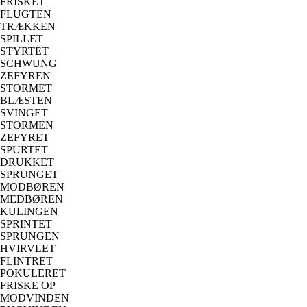
FRISKET
FLUGTEN
TRÆKKEN
SPILLET
STYRTET
SCHWUNG
ZEFYREN
STORMET
BLÆSTEN
SVINGET
STORMEN
ZEFYRET
SPURTET
DRUKKET
SPRUNGET
MODBØREN
MEDBØREN
KULINGEN
SPRINTET
SPRUNGEN
HVIRVLET
FLINTRET
POKULERET
FRISKE OP
MODVINDEN