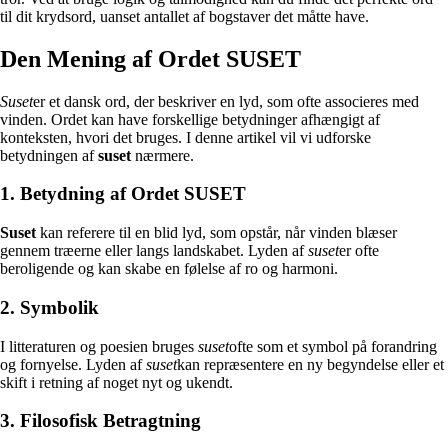
til dit krydsord, uanset antallet af bogstaver det måtte have.
Den Mening af Ordet SUSET
Suset
er et dansk ord, der beskriver en lyd, som ofte associeres med
vinden. Ordet kan have forskellige betydninger afhængigt af
konteksten, hvori det bruges. I denne artikel vil vi udforske
betydningen af
suset
nærmere.
1. Betydning af Ordet SUSET
Suset
kan referere til en blid lyd, som opstår, når vinden blæser
gennem træerne eller langs landskabet. Lyden af
suset
er ofte
beroligende og kan skabe en følelse af ro og harmoni.
2. Symbolik
I litteraturen og poesien bruges
suset
ofte som et symbol på forandring
og fornyelse. Lyden af
suset
kan repræsentere en ny begyndelse eller et
skift i retning af noget nyt og ukendt.
3. Filosofisk Betragtning