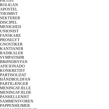
PIETIST
ROLIGAN
APOSTEL
THOMIST
SEKTERER
DISCIPEL
MENIGHED
UNIONIST
FANSKARE
PROSELYT
GNOSTIKER
KANTIANER
RADIKALER
SYMPATISØR
BRØNDBYFAN
AFICIONADO
KONKRETIST
PARTISOLDAT
HÅNDBOLDFAN
PARTIGÆNGER
MENINGSFÆLLE
MENINGSFÆLDE
PANHELLENIST
SAMMENSVOREN
PAPPENHEJMER