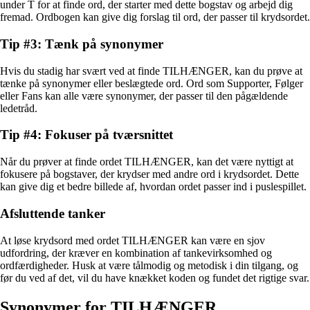
under T for at finde ord, der starter med dette bogstav og arbejd dig
fremad. Ordbogen kan give dig forslag til ord, der passer til krydsordet.
Tip #3: Tænk på synonymer
Hvis du stadig har svært ved at finde TILHÆNGER, kan du prøve at
tænke på synonymer eller beslægtede ord. Ord som Supporter, Følger
eller Fans kan alle være synonymer, der passer til den pågældende
ledetråd.
Tip #4: Fokuser på tværsnittet
Når du prøver at finde ordet TILHÆNGER, kan det være nyttigt at
fokusere på bogstaver, der krydser med andre ord i krydsordet. Dette
kan give dig et bedre billede af, hvordan ordet passer ind i puslespillet.
Afsluttende tanker
At løse krydsord med ordet TILHÆNGER kan være en sjov
udfordring, der kræver en kombination af tankevirksomhed og
ordfærdigheder. Husk at være tålmodig og metodisk i din tilgang, og
før du ved af det, vil du have knækket koden og fundet det rigtige svar.
Synonymer for TILHÆNGER