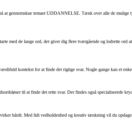
blik på at gennemskue temaet UDDANNELSE. Tænk over alle de mulige ty
t starte med de lange ord, der giver dig flere tværgående og lodrette or
 værdifuld kontekst for at finde det rigtige svar. Nogle gange kan et 
rydsordsløser til at finde det rette svar. Der findes også specialiser
det virker hårdt. Med lidt vedholdenhed og kreativ tænkning vil du op