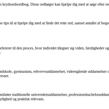
n krydsordsordbog. Disse ordbøger kan hjælpe dig med at søge efter ord 
ips til at hjælpe dig med at finde det rette ord, uanset antallet af bog
efererer til den proces, hvor individet tilegner sig viden, færdigheder
.
ndskole, gymnasium, erhvervsuddannelser, videregående uddannelser og 
resser.
mfatter traditionelle universitetsuddannelser, professionsbacheloruddann
elighed og praktisk relevans.