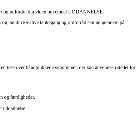
ærdigheder og udfordre din viden om emnet UDDANNELSE.
t, og lad din kreative tankegang og ordforråd skinne igennem på
en liste over håndplukkede synonymer, der kan anvendes i stedet for
en og færdigheder.
er uddannelse.