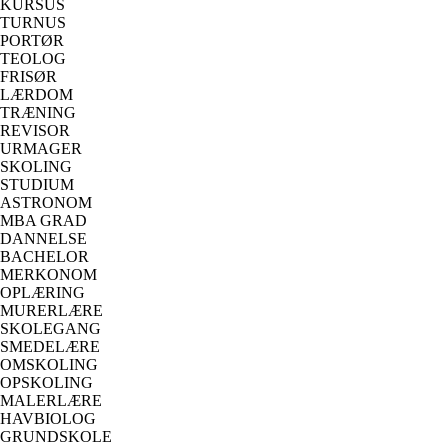
KURSUS
TURNUS
PORTØR
TEOLOG
FRISØR
LÆRDOM
TRÆNING
REVISOR
URMAGER
SKOLING
STUDIUM
ASTRONOM
MBA GRAD
DANNELSE
BACHELOR
MERKONOM
OPLÆRING
MURERLÆRE
SKOLEGANG
SMEDELÆRE
OMSKOLING
OPSKOLING
MALERLÆRE
HAVBIOLOG
GRUNDSKOLE