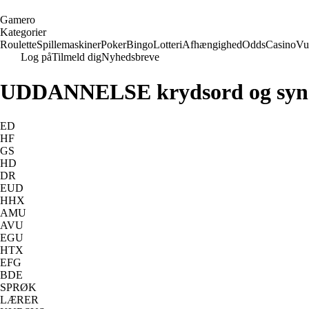
G
amero
Kategorier
Roulette
Spillemaskiner
Poker
Bingo
Lotteri
Afhængighed
Odds
Casino
Vu
Log på
Tilmeld dig
Nyhedsbreve
UDDANNELSE krydsord og sy
ED
HF
GS
HD
DR
EUD
HHX
AMU
AVU
EGU
HTX
EFG
BDE
SPRØK
LÆRER