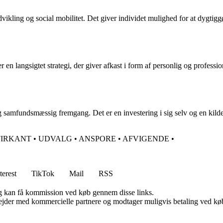
ikling og social mobilitet. Det giver individet mulighed for at dygtiggø
 en langsigtet strategi, der giver afkast i form af personlig og professi
g samfundsmæssig fremgang. Det er en investering i sig selv og en kilde 
FIRKANT
•
UDVALG
•
ANSPORE
•
AFVIGENDE
•
terest
TikTok
Mail
RSS
, og kan få kommission ved køb gennem disse links.
jder med kommercielle partnere og modtager muligvis betaling ved køb.