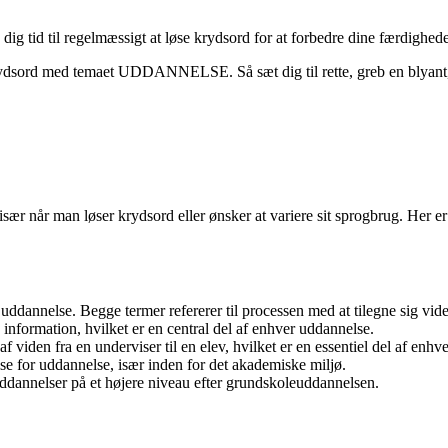
. Tag dig tid til regelmæssigt at løse krydsord for at forbedre dine f
se krydsord med temaet UDDANNELSE. Så sæt dig til rette, greb en blyan
når man løser krydsord eller ønsker at variere sit sprogbrug. Her er 
dannelse. Begge termer refererer til processen med at tilegne sig vid
information, hvilket er en central del af enhver uddannelse.
 viden fra en underviser til en elev, hvilket er en essentiel del af enhv
e for uddannelse, især inden for det akademiske miljø.
 uddannelser på et højere niveau efter grundskoleuddannelsen.