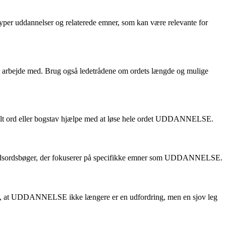
per uddannelser og relaterede emner, som kan være relevante for
d at arbejde med. Brug også ledetrådene om ordets længde og mulige
enkelt ord eller bogstav hjælpe med at løse hele ordet UDDANNELSE.
ede krydsordsbøger, der fokuserer på specifikke emner som UDDANNELSE.
dage, at UDDANNELSE ikke længere er en udfordring, men en sjov leg