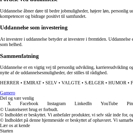
Uddannelse åbner døre til bedre jobmuligheder, højere løn, personlig udv
kompetencer og bidrage positivt til samfundet.
Uddannelse som investering
At investere i uddannelse betyder at investere i fremtiden. Uddannelse er
som helhed.
Sammenfatning
Uddannelse er en vigtig vej til personlig udvikling, karriereudvikling o
nytte af de uddannelsesmuligheder, der stilles til rådighed.
HERRER
•
EMIRAT
•
SELV
•
VALGTE
•
SÆLGER
•
HUMOR
•
G
amero
Del og vær venlig
X
Facebook
Instagram
LinkedIn
YouTube
Pin
© Uautoriseret brug er forbudt.
© Indholdet er beskyttet. Vi anbefaler produkter, vi selv står inde for
© Indholdet på denne hjemmeside er beskyttet af ophavsret. Vi samarbe
Lær os at kende
Starten