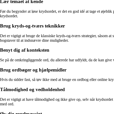
Lær temaet at kende
Før du begynder at løse krydsordet, er det en god idé at tage et øje
krydsordet.
Brug kryds-og-tværs teknikker
Det er vigtigt at bruge de klassiske kryds-og-tværs strategier, såsom a
bogstaver til at indsnævre dine muligheder.
Benyt dig af konteksten
Se på de omkringliggende ord, du allerede har udfyldt, da de kan give
Brug ordbøger og hjælpemidler
Hvis du sidder fast, så tøv ikke med at bruge en ordbog eller online k
Tålmodighed og vedholdenhed
Det er vigtigt at have tålmodighed og ikke give op, selv når krydsor
med ord.
Øv dig regelmæssigt