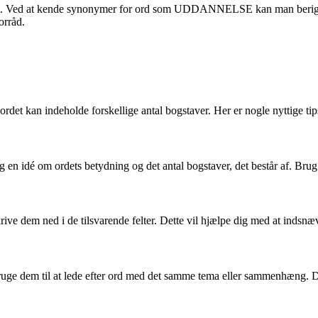
get. Ved at kende synonymer for ord som UDDANNELSE kan man berige si
orråd.
det kan indeholde forskellige antal bogstaver. Her er nogle nyttige tips 
 en idé om ordets betydning og det antal bogstaver, det består af. Brug 
krive dem ned i de tilsvarende felter. Dette vil hjælpe dig med at indsnæ
bruge dem til at lede efter ord med det samme tema eller sammenhæng. Det